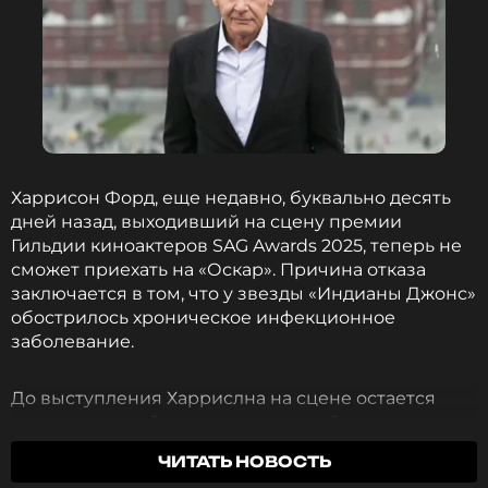
Харрисон Форд, еще недавно, буквально десять
дней назад, выходивший на сцену премии
Гильдии киноактеров SAG Awards 2025, теперь не
сможет приехать на «Оскар». Причина отказа
заключается в том, что у звезды «Индианы Джонс»
обострилось хроническое инфекционное
заболевание.
До выступления Харрислна на сцене остается
всего пара дней, но артист, который часто
выходил вручать призы своим коллегам, на этот
ЧИТАТЬ НОВОСТЬ
раз попросил заменить его кем-нибудь.