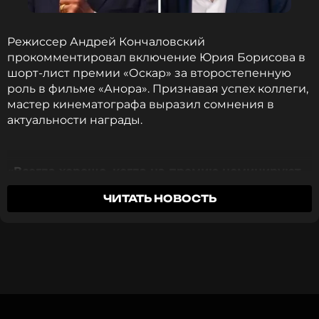
ПОДПИСАТЬСЯ
Режиссер Андрей Кончаловский
прокомментировал включение Юрия Борисова в
ССЫЛКА
шорт-лист премии «Оскар» за второстепенную
роль в фильме «Анора». Признавая успех коллеги,
мастер кинематографа выразил сомнения в
актуальности награды.
«Всегда хорошо, когда на премию номинируют
нашего соотечественника. Раньше „Оскар“ был
ЧИТАТЬ НОВОСТЬ
абсолютной целью для кинематографистов
всего мира, но сейчас он себя дискредитировал.
Относиться к нему как к чему-то сакральному
— очень странно. Может быть, для Голливуда
это важно, для нас — давно нет»
, — заявил
обладатель двух «Серебряных львов»
Венецианского фестиваля.