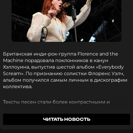
Британская инди-рок-группа Florence and the
Machine порадовала поклонников в канун
Хэллоуина, выпустив шестой альбом «Everybody
Scream». По признанию солистки Флоренс Уэлч,
альбом получился самым личным в дискографии
коллектива.
Тексты песен стали более контрастными и
эмоциональными. Лейтмотивом стало личное
горе Флоренс. В 2023 году она пережила
ЧИТАТЬ НОВОСТЬ
внематочную беременность, закончившуюся
выкидышем. Тогда артистка была в гастрольном