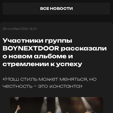
ВСЕ НОВОСТИ
ФОТО: Legion-Media
28 октября 2025, 16:23
Читайте нас в Телеграме, чтобы
оставаться в курсе событий
Участники группы
ПОДПИСАТЬСЯ
BOYNEXTDOOR рассказали
о новом альбоме и
стремлении к успеху
ССЫЛКА
«Наш стиль может меняться, но
честность – это константа»