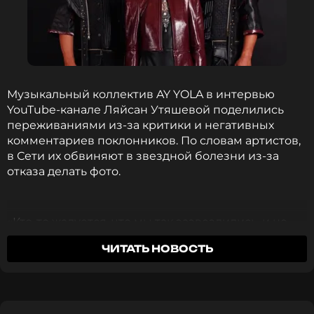
ССЫЛКА
Музыкальный коллектив AY YOLA в интервью
YouTube-канале Ляйсан Утяшевой поделились
переживаниями из-за критики и негативных
комментариев поклонников. По словам артистов,
в Сети их обвиняют в звездной болезни из-за
отказа делать фото.
«Кто-то жалуется, что мы так зазвездились, и не
сфотографировались. Но никто не понимает, что
ЧИТАТЬ НОВОСТЬ
мы выходили со сцены мокрые, пот льется рекой.
Даже подходить к людям неловко», — делится
Руслан Шайхетдинов.