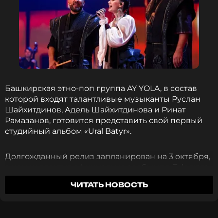
Башкирская этно-поп группа AY YOLA, в состав
которой входят талантливые музыканты Руслан
Шайхитдинов, Адель Шайхитдинова и Ринат
Рамазанов, готовится представить свой первый
студийный альбом «Ural Batyr».
Долгожданный релиз запланирован на 3 октября,
о чем коллектив официально сообщил в Telegram-
канале. Трек-лист состоит из 12 композиций,
ЧИТАТЬ НОВОСТЬ
которые станут 12 полноценными главами
музыкального эпоса «Урал-Батыр».