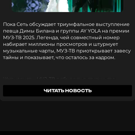
Среди прочего AY YOLA поделились планами на
будущее: они уже готовят новый альбом, за
которым последует тур.
Пока Сеть обсуждает триумфальное выступление
певца Димы Билана и группы AY YOLA на премии
ФОТО: Личный альбом AY YOLA
МУЗ-ТВ 2025. Легенда, чей совместный номер
набирает миллионы просмотров и штурмует
музыкальные чарты, МУЗ-ТВ приоткрывает завесу
тайны и показывает, что осталось за кадром.
Читайте нас в Телеграме, чтобы
оставаться в курсе событий
Журналисты МУЗ-ТВ побывали в студии, где
ПОДПИСАТЬСЯ
своими глазами увидели, как Дима Билан
ЧИТАТЬ НОВОСТЬ
записывал песню на русском и кабардинском
языках. Судя по всему, зрителей ждет
полноценный релиз этой необычной
композиции.
ССЫЛКА
Напомним, премьера трека состоялась прямо на
церемонии награждения Премии МУЗ-ТВ. 2025 и