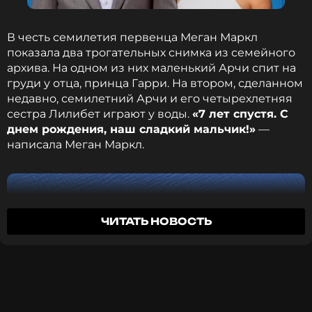
В честь семилетия первенца Меган Маркл
Читайте нас в ВКонтакте, чтобы
показала два трогательных снимка из семейного
оставаться в курсе событий
архива. На одном из них маленький Арчи спит на
груди у отца, принца Гарри. На втором, сделанном
ПОДПИСАТЬСЯ
недавно, семилетний Арчи и его четырехлетняя
сестра Лилибет играют у воды.
«7 лет спустя. С
днем рождения, наш сладкий мальчик!»
—
написала Меган Маркл.
ССЫЛКА
ЧИТАТЬ НОВОСТЬ
Instagram Марии Тарасовой (запрещенная в России
соцсеть; принадлежит компании Meta, признанной
экстремистской организацией и запрещенной в РФ)