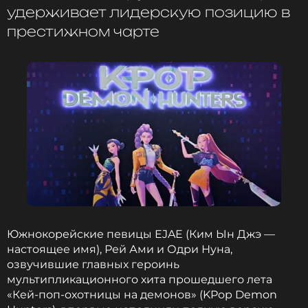
удерживает лидерскую позицию в
гору. В возрасте 34 лет Ejae получила
долгожданное признание.
престижном чарте
Напомним, что режиссером анимационного
проекта и идейным вдохновителем выступила
Мэгги Кан, это ее дебютная полнометражная
работа. Еще одним режиссером значится Крис
Аппельханс, который известен по мультфильму
«Волшебный дракон», вышедшему в 2021 году.
Ранее
сообщалось
, что создатели «Кей-поп-
охотниц на демонов» объявили дату выхода
второй части. Поклонникам придется запастись
терпением — съемочный процесс займет
Южнокорейские певицы EJAE (Ким Ын Джэ —
несколько лет.
настоящее имя), Рей Ами и Одри Нуна,
озвучившие главных героинь
ФОТО: Legion-Media
мультипликационного хита прошедшего лета
«Кей-поп-охотницы на демонов» (KPop Demon