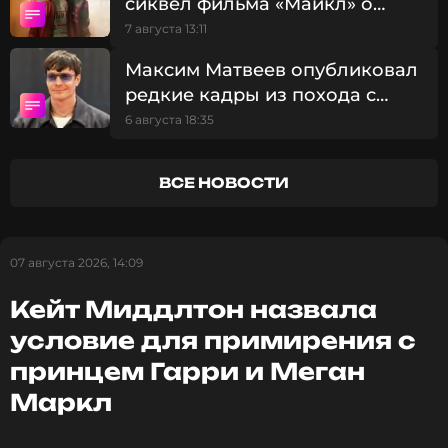
сиквел фильма «Майкл» о
Читайте нас в МАКСе, чтобы
жизни Майкла Джексона
7 августа 13:11
оставаться в курсе событий
Максим Матвеев опубликовал
ПОДПИСАТЬСЯ
редкие кадры из похода с
сыновьями
6 августа 18:35
ВСЕ НОВОСТИ
ССЫЛКА
07 августа 2026, 14:09
Кейт Миддлтон назвала
условие для примирения с
принцем Гарри и Меган
Маркл