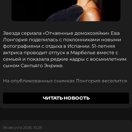
Звезда сериала «Отчаянные домохозяйки» Ева
Лонгория поделилась с поклонниками новыми
фотографиями с отдыха в Испании. 51-летняя
актриса проводит отпуск в Марбелье вместе с
семьей и показала редкие кадры с восьмилетним
Исполнитель ТРАВМА рассказал, что с
сыном Сантьяго Энрике.
удовольствием сделал бы ремейки на все старые
песни, но будет выбирать лучшие. Фанаты
На опубликованных снимках Лонгория веселится
подсказали музыканту, что хотели бы услышать
с наследником в бассейне.
его фит с Сергеем Жуковым. «Можно, можно. Я
вижу еще Shaman здесь любят. Я бы записал с
ЧИТАТЬ НОВОСТЬ
ним», — сказал ТРАВМА.
Филипп Киркоров
06 августа 2026, 10:29
Музыкант, Певец, Продюсер, Автор