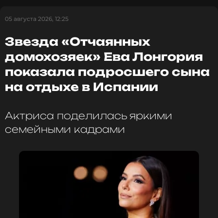
05 августа 2026, 12:25
Продюсер группы «Три дня дождя» Сергей Slem
Звезда «Отчаянных
признались, что хотел бы сделать коллаборцию с
Ольгой Бузовой. «Может быть я так начну свою
домохозяек» Ева Лонгория
сольную карьеру».
показала подросшего сына
на отдыхе в Испании
Актриса поделилась яркими
семейными кадрами