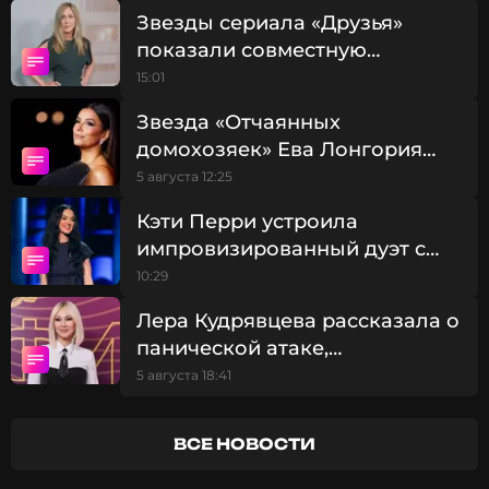
Звезды сериала «Друзья»
показали совместную
фотографию из отпуска
15:01
Звезда «Отчаянных
домохозяек» Ева Лонгория
показала подросшего сына на
5 августа 12:25
отдыхе в Испании
Кэти Перри устроила
импровизированный дуэт с
юной фанаткой в честь ее дня
10:29
рождения
Лера Кудрявцева рассказала о
панической атаке,
случившейся в парке
5 августа 18:41
аттракционов
ВСЕ НОВОСТИ