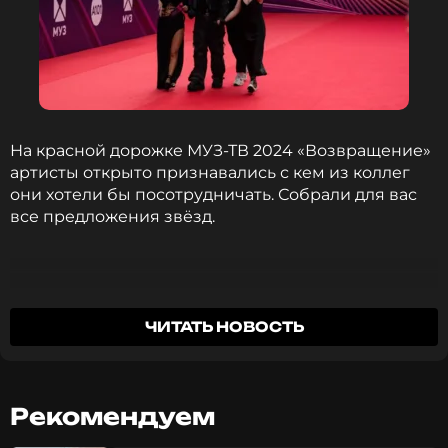
На красной дорожке МУЗ-ТВ 2024 «Возвращение»
артисты открыто признавались с кем из коллег
они хотели бы посотрудничать. Собрали для вас
все предложения звёзд.
Певец Султан Лагучев рассказал, что кроме своих
ЧИТАТЬ НОВОСТЬ
песен поёт много других. Но особенно артисту
нравится «Синяя вечность» Муслима Магомаева.
Прямо на красной дорожке Лагучев исполнил её
вживую. Может однажды мы услышим от него
Рекомендуем
cover на эту песню?