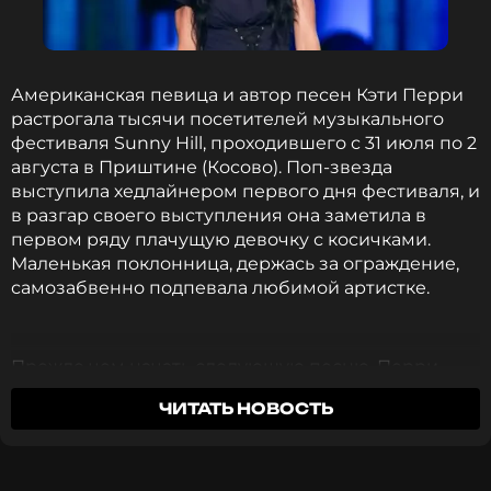
ФОТО: Instagram* Евы Лонгории (запрещенная в России
соцсеть; принадлежит компании Meta, признанной
экстремистской организацией и запрещенной в РФ)
Американская певица и автор песен Кэти Перри
растрогала тысячи посетителей музыкального
фестиваля Sunny Hill, проходившего с 31 июля по 2
Кроме того, актриса поделилась селфи без
Группа «Фабрика» заявили, что хотели бы
августа в Приштине (Косово). Поп-звезда
макияжа и фотографиями в бикини,
записать коллаборацию с Xolidayboy. Также они
выступила хедлайнером первого дня фестиваля, и
продемонстрировав подтянутую фигуру.
допустили совместную работу с Лолитой.
в разгар своего выступления она заметила в
первом ряду плачущую девочку с косичками.
Маленькая поклонница, держась за ограждение,
самозабвенно подпевала любимой артистке.
Прежде чем начать следующую песню, Перри
решила спуститься к фан-зоне, чтобы лично
ЧИТАТЬ НОВОСТЬ
поговорить с юной зрительницей — спросить, как
ее зовут и откуда она приехала. Выяснилось, что
девочку зовут Эра, и она приехала на фестиваль
из Албании вместе с мамой.