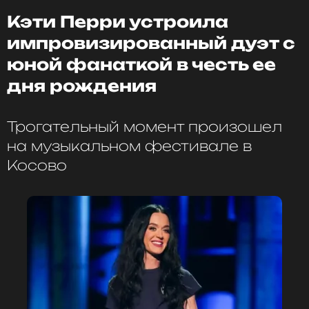
Жанры: Поп
Кэти Перри устроила
Биография, последние новости
и многое другое >
импровизированный дуэт с
юной фанаткой в честь ее
дня рождения
Трогательный момент произошел
на музыкальном фестивале в
Косово