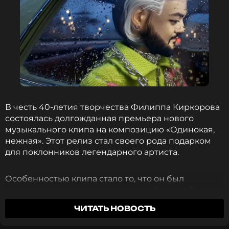
В честь 40-летия творчества Филиппа Киркорова
состоялась долгожданная премьера нового
музыкального клипа на композицию «Одинокая,
нежная». Этот релиз стал своего рода подарком
для поклонников легендарного артиста.
Особенностью клипа стало то, что он был
полностью создан при помощи нейросетей и
современных технологий. В клипе присутствуют и
ЧИТАТЬ НОВОСТЬ
вдумчивая хтонь российской глубинки,
отсылающая к незабвенному культурному