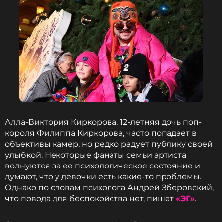
ФОТО: Софья Сандурская/ТАСС
Алла-Виктория Киркорова, 12-летняя дочь поп-
Читайте нас в ВКонтакте, чтобы
короля Филиппа Киркорова, часто попадает в
оставаться в курсе событий
объективы камер, но редко радует публику своей
улыбкой. Некоторые фанаты семьи артиста
ПОДПИСАТЬСЯ
волнуются за ее психологическое состояние и
думают, что у девочки есть какие-то проблемы.
Однако по словам психолога Андрей Зберовский,
что повода для беспокойства нет, пишет
«ЭГ»
.
ССЫЛКА