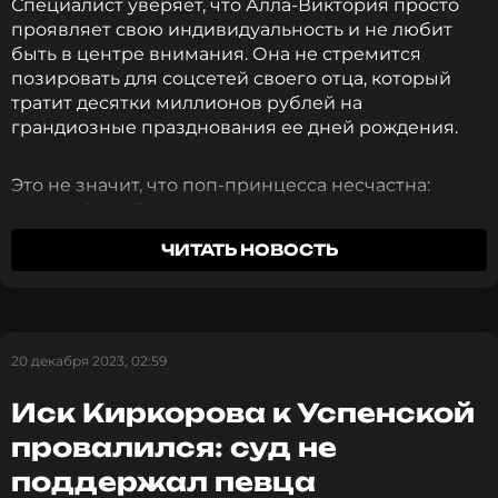
Специалист уверяет, что Алла-Виктория просто
проявляет свою индивидуальность и не любит
быть в центре внимания. Она не стремится
позировать для соцсетей своего отца, который
тратит десятки миллионов рублей на
грандиозные празднования ее дней рождения.
Это не значит, что поп-принцесса несчастна:
просто Алла-Виктория воспринимает мир по-
своему и немного отличается характером от
ЧИТАТЬ НОВОСТЬ
своего улыбчивого брата Мартина.
Дети все равно могут проявлять уникально
20 декабря 2023, 02:59
различные особенности своего характера,
своих эмоций: кто-то веселый,
Иск Киркорова к Успенской
жизнерадостный, кто-то грустит, кто-то
провалился: суд не
имеет одни цели, кто-то — другие. Картина
мира совершенно разная.
поддержал певца