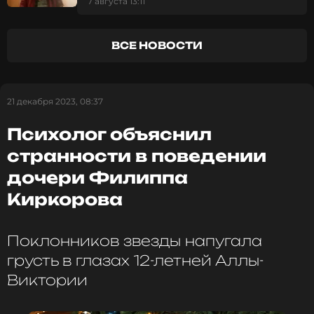
жизни Майкла Джексона
7 августа 13:11
Филипп Киркоров
ВСЕ НОВОСТИ
Музыкант, Певец, Продюсер, Автор
Жанры: Поп
Биография, последние новости
и многое другое >
21 декабря 2023, 08:37
Психолог объяснил
Ранее стало известно, кто возглавил музыкальный
странности в поведении
бизнес поп-короля.
дочери Филиппа
Киркорова
Поклонников звезды напугала
грусть в глазах 12-летней Аллы-
Виктории