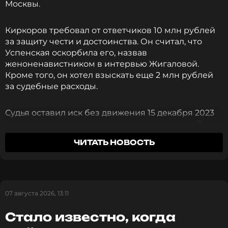
Москвы.
ФОТО: Валерий Шарифулин/ТАСС
Киркоров требовал от ответчиков 10 млн рублей
за защиту чести и достоинства. Он считал, что
Смотрите нас в Likee, чтобы
Успенская оскорбила его, назвав
оставаться в курсе событий
женоненавистником в интервью Жигаловой.
Кроме того, он хотел взыскать еще 2 млн рублей
за судебные расходы.
ПОДПИСАТЬСЯ
Судья оставил иск без движения 15 декабря 2023
года, спустя два дня после его поступления. В
качестве третьих лиц в деле также фигурировали
ССЫЛКА
ЧИТАТЬ НОВОСТЬ
ООО «ВК», ООО «Дзен.Платформа» и ООО «В
Контакте».
Адвокат Киркорова Александр Добровинский
07 августа 2026, 13:11
заявил, что певец поет о женщинах и любви к ним
уже 30 лет, поэтому обвинять его в
Стало известно, когда
женоненавистничестве странно. По словам