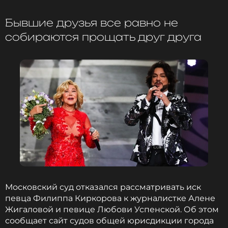
психолог Андрей Зберовский
Бывшие друзья все равно не
собираются прощать друг друга
Психолог также добавил, что
поклонникам следует уважать чувства Аллы-
Виктории и не навязывать ей свои ожидания.
Филипп Киркоров
Музыкант, Певец, Продюсер, Автор
Жанры: Поп
Биография, последние новости
и многое другое >
Филипп Киркоров, в свою очередь, не
Московский суд отказался рассматривать иск
комментирует слухи о его дочери и продолжает
певца Филиппа Киркорова к журналистке Алене
дарить своим детям любовь и заботу.
Жигаловой и певице Любови Успенской. Об этом
сообщает сайт судов общей юрисдикции города