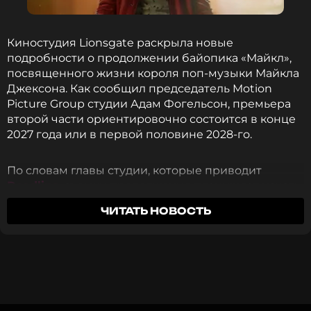
ПОДПИСАТЬСЯ
Киностудия Lionsgate раскрыла новые
подробности о продолжении байопика «Майкл»,
посвященного жизни короля поп-музыки Майкла
Джексона. Как сообщил председатель Motion
ССЫЛКА
Picture Group студии Адам Фогельсон, премьера
второй части ориентировочно состоится в конце
2027 года или в первой половине 2028-го.
По словам главы студии, которые приводит
Deadline
, съемки продолжения планируют начать
уже в конце этого года или в начале следующего.
ЧИТАТЬ НОВОСТЬ
При этом окончательные детали проекта пока не
раскрываются.
Если первая часть рассказывала о становлении
Майкла Джексона и его пути к мировой славе до
1980-х годов, то продолжение сосредоточится на