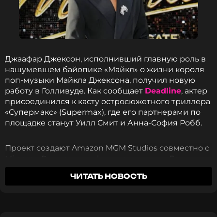
Биография, последние новости
и многое другое >
Читайте нас в МАКСе, чтобы
Джаафар Джексон, исполнивший главную роль в
оставаться в курсе событий
нашумевшем байопике «Майкл» о жизни короля
поп-музыки Майкла Джексона, получил новую
ПОДПИСАТЬСЯ
работу в Голливуде. Как сообщает
Deadline
, актер
присоединился к касту остросюжетного триллера
«Супермакс» (Supermax), где его партнерами по
площадке станут Уилл Смит и Анна-София Робб.
ССЫЛКА
Проект создают Amazon MGM Studios совместно с
Miramax. Режиссером фильма выступит Дэвид
Гордон Грин, известный по новым частям
ЧИТАТЬ НОВОСТЬ
франшизы «Хэллоуин».
В центре сюжета — двое агентов ФБР, роли
которых исполнят Уилл Смит и Анна-София Робб.