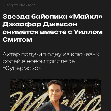
05 августа 2026, 12:37
Звезда байопика «Майкл»
Джаафар Джексон
снимется вместе с Уиллом
Смитом
Актер получил одну из ключевых
ролей в новом триллере
«Супермакс»
ФОТО: МУЗ-ТВ
Филипп Киркоров
Музыкант, Певец, Продюсер, Автор
Жанры: Поп