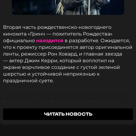
Смотрите нас в Likee, чтобы
оставаться в курсе событий
Вторая часть рождественско-новогоднего
кинохита «Гринч — похититель Рождества»
ПОДПИСАТЬСЯ
официально
находится
в разработке. Ожидается,
что к проекту присоединятся автор оригинальной
ленты, режиссер Рон Ховард, и главная звезда
— актер Джим Керри, который воплотил на
экране ворчливое создание с густой зеленой
ССЫЛКА
шерстью и устойчивой неприязнью к
праздничной суете.
Однако пока нет официальной информации о
привлечении к сиквелу исполнительницы роли
ЧИТАТЬ НОВОСТЬ
Синди Лу Кто — наивной и отзывчивой героини,
которая помогла Гринчу обрести веру в чудо. Эту
роль в 2000 году сыграла актриса, певица и по
совместительству солистка рок-группы The Pretty