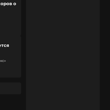
коров о
ется
кс»