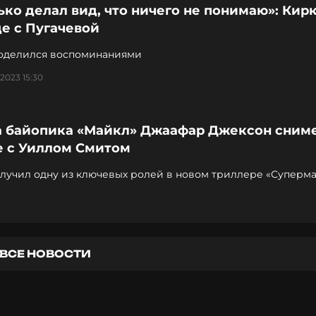
ько делал вид, что ничего не понимаю»: Кир
е с Пугачевой
оделился воспоминаниями
2023 15:30
а байопика «Майкл» Джаафар Джексон сним
е с Уиллом Смитом
олучил одну из ключевых ролей в новом триллере «Суперма
ВСЕ НОВОСТИ