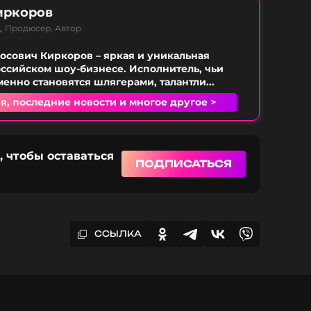
иркоров
, Продюсер, Автор
сович Киркоров – яркая и уникальная
оссийском шоу-бизнесе. Исполнитель, чьи
енно становятся шлягерами, талантли...
я, последние новости и многое другое >
, чтобы оставаться
ПОДПИСАТЬСЯ
ССЫЛКА