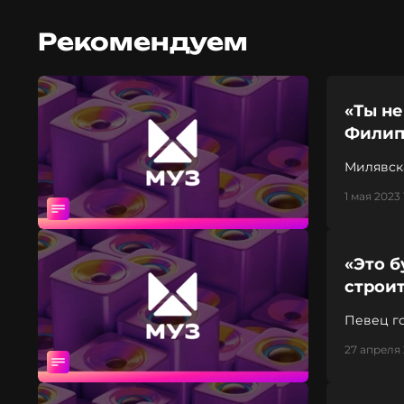
Рекомендуем
«Ты не
Филип
Милявска
1 мая 2023 
«Это б
строи
Певец го
27 апреля 