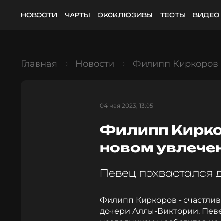
НОВОСТИ
ЧАРТЫ
ЭКСКЛЮЗИВЫ
ТЕСТЫ
ВИДЕО
Главная
Новости
Филипп Киркоров р
04 мая 2023, 13:05
Филипп Кирко
новом увлечен
Певец похвастался
Филипп Киркоров - счастлив
дочери Аллы-Виктории. Певе