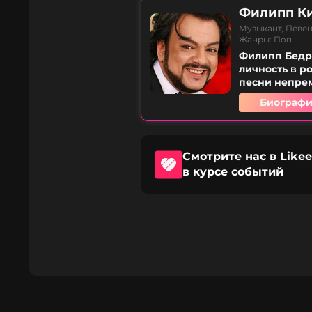
Филипп К
Музыкант, Певец
Жанры: Поп
Филипп Бедро
личность в р
песни непрем
Биографи
Смотрите нас в Likee
в курсе событий