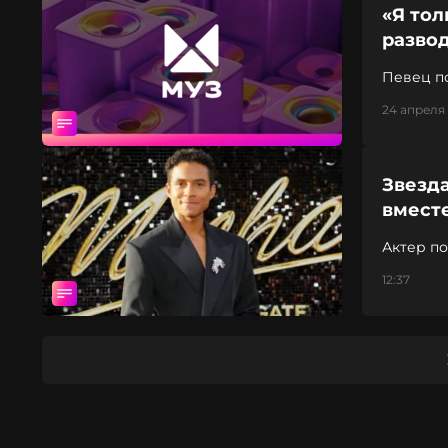
«Я тол
развод
Певец п
24 апреля 
Звезд
вмест
Актер п
12:37