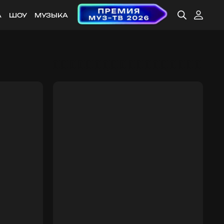
А
ШОУ
МУЗЫКА