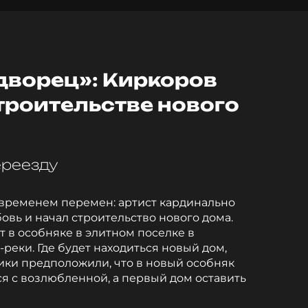
 дворец»: Киркоров
троительстве нового
ереезду
л временем перемен: артист кардинально
овь и начал строительство нового дома.
т в особняке в элитном поселке в
еки. Где будет находиться новый дом,
ики предположили, что в новый особняк
я с возлюбленной, а первый дом оставить