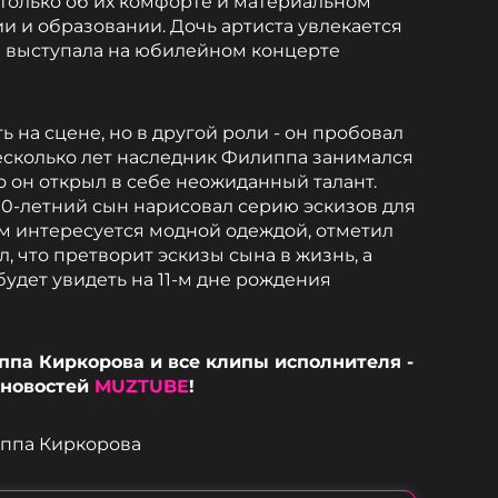
 только об их комфорте и материальном
ии и образовании. Дочь артиста увлекается
а выступала на юбилейном концерте
 на сцене, но в другой роли - он пробовал
Несколько лет наследник Филиппа занимался
о он открыл в себе неожиданный талант.
 10-летний сын нарисовал серию эскизов для
ам интересуется модной одеждой, отметил
, что претворит эскизы сына в жизнь, а
будет увидеть на 11-м дне рождения
па Киркорова и все клипы исполнителя -
 новостей
MUZTUBE
!
иппа Киркорова