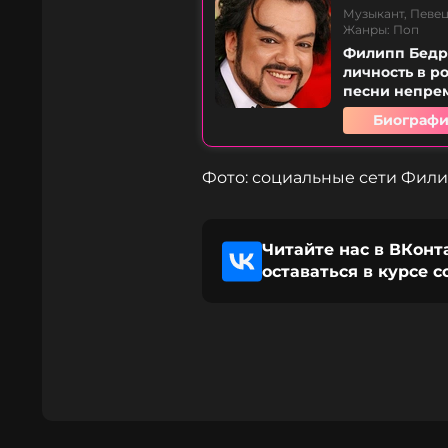
Музыкант, Певец
Жанры: Поп
Филипп Бедро
личность в р
песни непрем
Биографи
Фото: социальные сети Фил
Читайте нас в ВКонт
оставаться в курсе 