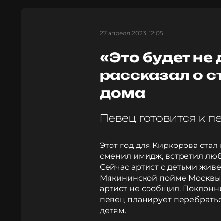
27 апреля 2023, 12:05
«Это будет не
рассказал о с
дома
Певец готовится к п
Этот год для Киркорова ста
сменил имидж, встретил люб
Сейчас артист с детьми живе
Мякининской пойме Москвы-р
артист не сообщил. Поклонн
певец планирует перебратьс
детям.