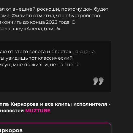
тал от внешней роскоши, поэтому дом будет
зма. Филипп отметил, что обустройство
ончить до конца 2023 года. О
л в шоу «Алена, блин!».
аю от этого золота и блесток на сцене.
ты увидишь тот классический
сущ мне по жизни, не на сцене.
па Киркорова и все клипы исполнителя -
 новостей
MUZTUBE
иркоров