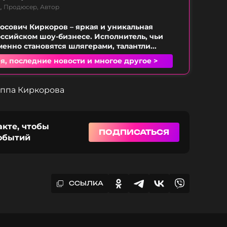
, Продюсер, Автор
сович Киркоров – яркая и уникальная
оссийском шоу-бизнесе. Исполнитель, чьи
енно становятся шлягерами, талантли...
я, последние новости и многое другое >
иппа Киркорова
акте, чтобы
ПОДПИСАТЬСЯ
событий
ССЫЛКА