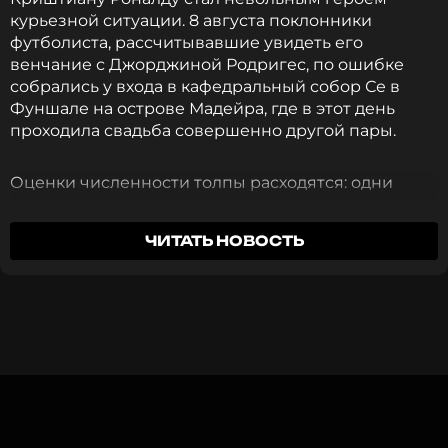
курьезной ситуации. 8 августа поклонники
футболиста, рассчитывавшие увидеть его
венчание с Джорджиной Родригес, по ошибке
собрались у входа в кафедральный собор Се в
Фуншале на острове Мадейра, где в этот день
проходила свадьба совершенно другой пары.
Оценки численности толпы расходятся: одни
источники говорят о нескольких сотнях человек,
другие — о двух тысячах, многие из которых
ЧИТАТЬ НОВОСТЬ
пришли в футболках с номером «7».
Поводом для слухов стала публикация сестры
футболиста Катии Авейру, которая написала в
соцсетях, что прилетела на остров ради
«праздника», хотя ранее семья Роналду уже
опровергала информацию о готовящемся
торжестве. Тем не менее это не остановило
желающих лично убедиться в правдивости слухов,