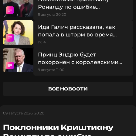
Роналду по ошибке
ПОДПИСАТЬСЯ
штурмовали чужую свадьбу
9 августа 20:20
Ида Галич рассказала, как
попала в шторм во время
ССЫЛКА
свадебного путешествия
17:14
Принц Эндрю будет
похоронен с королевскими
почестями, несмотря на
9 августа 11:00
потерю титулов
ВСЕ НОВОСТИ
09 августа 2026, 20:20
Поклонники Криштиану