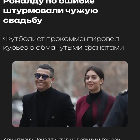
Роналду по ошибке
штурмовали чужую
свадьбу
Футболист прокомментировал
курьез с обманутыми фанатами
Криштиану Роналду стал невольным героем