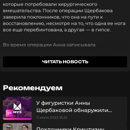
которые потребовали хирургического
вмешательства. После операции Щербакова
заверила поклонников, что она на пути к
восстановлению, несмотря на то, что одна ее нога
все еще перебинтована, а другая — в гипсе.
Во время операции Анна записывала
происходящее, хотя и призналась, что ей было
трудно говорить. «Я не чувствую ног, но операция
ЧИТАТЬ НОВОСТЬ
еще идет», — сообщила она, описывая свои
ощущения. Фигуристка выразила надежду на
скорое возвращение к тренировкам и
выступлениям на льду.
Рекомендуем
ФОТО: ТАСС
У фигуристки Анны
Щербаковой обнаружили
серьезную болезнь:
11 июля 2023 16:25
Читайте нас в ВКонтакте, чтобы
подробности
оставаться в курсе событий
Поклонники Криштиану