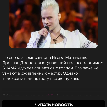
По словам композитора Игоря Матвиенко,
Ярослав Дронов, выступающий под псевдонимом
SHAMAN, умеет сливаться с толпой. Его даже не
узнают в оживленных местах. Однако
телохранители артисту все же нужны.
В беседе с изданием
«КП»
Матвиенко вспомнил
историю, как SHAMAN после концерта натянул
ЧИТАТЬ НОВОСТЬ
шапочку и капюшон, и стал совершенно другим