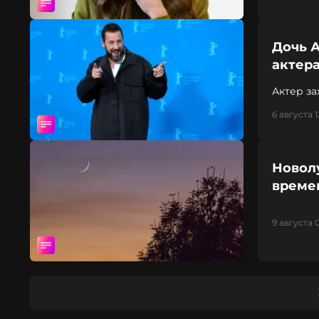
Дочь 
актера
Актер за
6 августа 1
Новолу
време
9 августа 