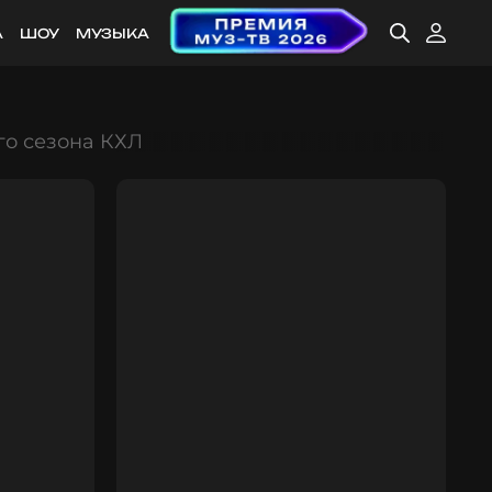
А
ШОУ
МУЗЫКА
го сезона КХЛ