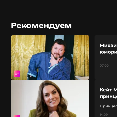
Рекомендуем
Михаил
юмори
07:00
Кейт 
принц
Принцесс
конфлик
14:09