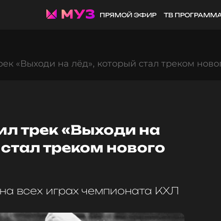
ПРЯМОЙ ЭФИР
ТВ ПРОГРАММ
ек «Выходи на лёд», который стал треком ново
ил трек «Выходи на
 стал треком нового
 на всех играх чемпионата КХЛ