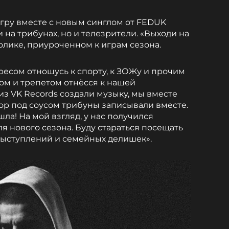
игру вместе с новым синглом от FEDUK
 на трибунах, но и телезрители. «Выходи на
ролике, приуроченном к играм сезона.
ресом отношусь к спорту, к ЗОЖу и прочим
фом и трепетом отнёсся к нашей
из VK Records создали музыку, мы вместе
хор под соусом трибуны записывали вместе.
ла! На мой взгляд, у нас получился
я нового сезона. Буду стараться посещать
выступлений и семейных делишек».