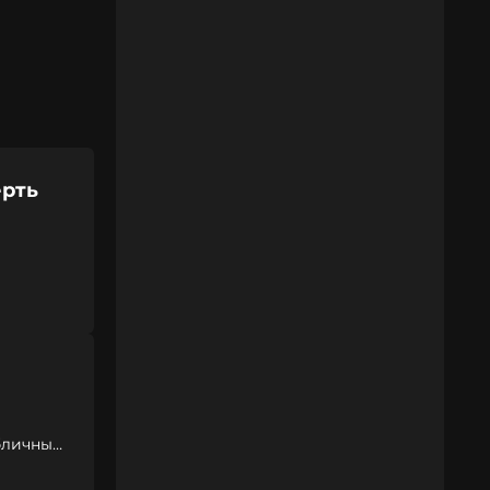
ерть
убличный