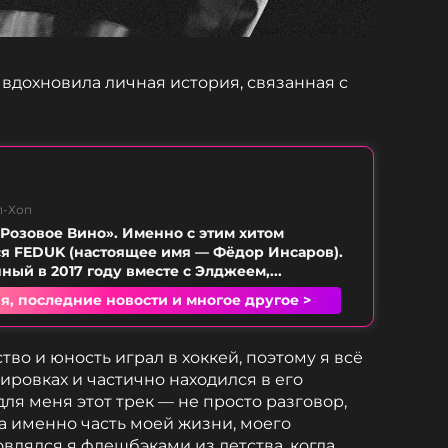
 вдохновила личная история, связанная с
п-Хоп
«Розовое Вино». Именно с этим хитом
я FEDUK (настоящее имя — Фёдор Инсаров).
ный в 2017 году вместе с Элджеем,...
я, последние новости и многое другое >
тво и юность играл в хоккей, поэтому я всё
ировках и частично находился в его
для меня этот трек — не просто разговор,
, а именно часть моей жизни, моего
овлялся я флешбэками из детства, когда