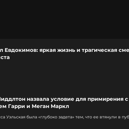
 Евдокимов: яркая жизнь и трагическая см
ста
Миддлтон назвала условие для примирения с
ем Гарри и Меган Маркл
а Уэльская была «глубоко задета» тем, что ее втянули в п
т