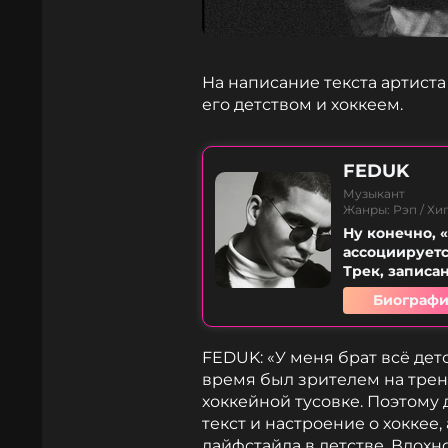
На написание текста артиста
его детством и хоккеем.
FEDUK
Музыкант
Жанры: Рэп / Хи
Ну конечно, 
ассоциируетс
Трек, записан
Биографи
FEDUK: «У меня брат всё детс
время был зрителем на трен
хоккейной тусовке. Поэтому 
текст и настроение о хоккее
лайфстайла в детстве. Вдохн