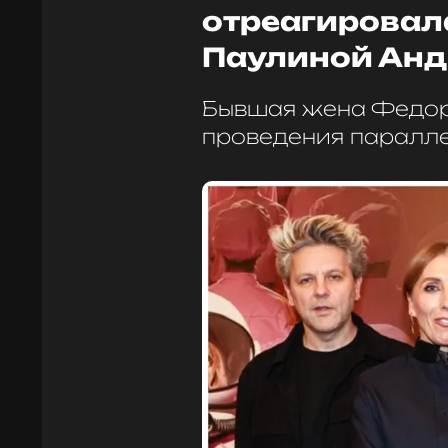
отреагировала
Паулиной Анд
Бывшая жена Федор
проведения паралле