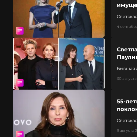
имуще
Светская
4 сентября
Светла
Паули
Бывшая 
молодой
30 августа
55-лет
покло
Светска
9 августа 