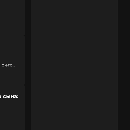
 с его
 сына: