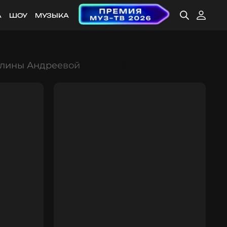
А
ШОУ
МУЗЫКА
аулины Андреевой