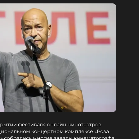
крытии фестиваля онлайн-кинотеатров
циональном концертном комплексе «Роза
р» собрались многие звезды кинематографа,