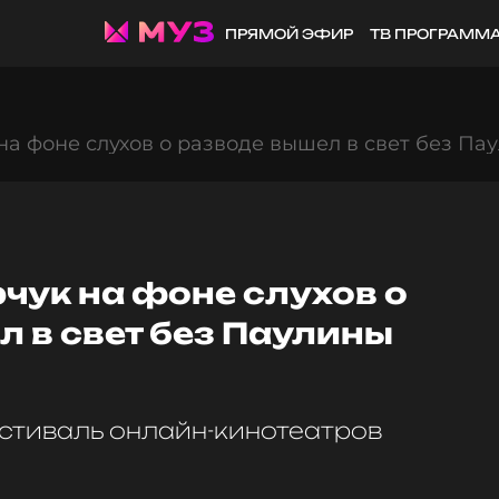
ПРЯМОЙ ЭФИР
ТВ ПРОГРАММ
а фоне слухов о разводе вышел в свет без П
чук на фоне слухов о
 в свет без Паулины
стиваль онлайн-кинотеатров