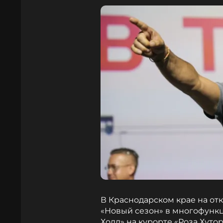
В Краснодарском крае на от
«Новый сезон» в многофунк
Холл» на курорте «Роза Хуто