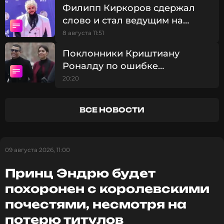
потерю титулов
летней актрисы.
Филипп Киркоров сдержал
слово и стал ведущим на
свадьбе Клавы Коки и
Фото: соцсети Ирины Пеговой
8 августа 11:51
Дмитрия Масленникова
Поклонники Криштиану
Роналду по ошибке
Читайте нас в Одноклассниках,
штурмовали чужую свадьбу
20:20
чтобы оставаться в курсе событий
ПОДПИСАТЬСЯ
ВСЕ НОВОСТИ
09 августа 2026, 11:00
ССЫЛКА
Принц Эндрю будет
похоронен с королевскими
почестями, несмотря на
потерю титулов