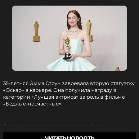
Читайте нас в Одноклассниках,
чтобы оставаться в курсе событий
ПОДПИСАТЬСЯ
ССЫЛКА
35-летняя Эмма Стоун завоевала вторую статуэтку
«Оскар» в карьере. Она получила награду в
категории «Лучшая актриса» за роль в фильме
«Бедные-несчастные».
Для мероприятия кинозвезда выбрала нежно-
голубое платье Louis Vuitton. Когда Стоун вышла
ЧИТАТЬ НОВОСТЬ