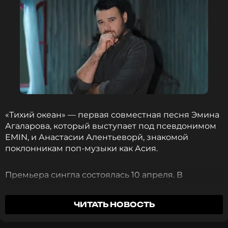
«Тихий океан» — первая совместная песня Эмина
Агаларова, который выступает под псевдонимом
EMIN, и Анастасии Алентьеворй, знакомой
поклонникам поп-музыки как Асия.
Премьера сингла состоялась 10 апреля. В
продолжение релиза спустя пять дней артисты
выпустили клип, погружающий зрителя в
ЧИТАТЬ НОВОСТЬ
атмосферу полной гармонии и таинства пути двух
героев друг к другу.