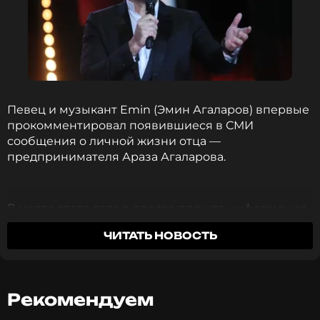
Певец и музыкант Emin (Эмин Агаларов) впервые
прокомментировал появившиеся в СМИ
сообщения о личной жизни отца —
предпринимателя Араза Агаларова.
В марте этого года в прессе прошла информация
о тайной свадьбе Агаларова-старшего с 27-летней
ЧИТАТЬ НОВОСТЬ
уроженкой Саратова Аленой Ивановой. Ранее, на
протяжении более 40 лет, бизнесмен состоял в
браке с Ириной Агаларовой, в котором родились
Эмин и его сестра Шейла.
Рекомендуем