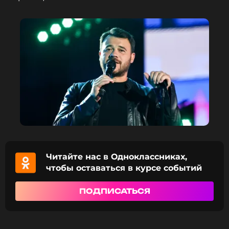
четыре года разлуки модель и певец решили дать
шанс отношениям, и уже в мае 2024 года они
провели еще одну торжественную церемонию. У
пары есть дочь Афина, которая родилась в
декабре 2018 года. Музыкант также воспитывает
старших детей от предыдущих отношений с
общественной деятельницей Лейлой Алиевой —
близнецов Микаила и Али, а также дочь Амину.
Ранее, 20 мая, Emin
рассказал
, кто является
главным критиком его творчества и сценических
образов. По словам поп-исполнителя, такая
ответственная задача отведена единственному
человеку.
Читайте нас в Одноклассниках,
чтобы оставаться в курсе событий
Emin назвал жену Алену Гаврилову
главным критиком своего творчества
ПОДПИСАТЬСЯ
2 месяца назад
Новость по теме >