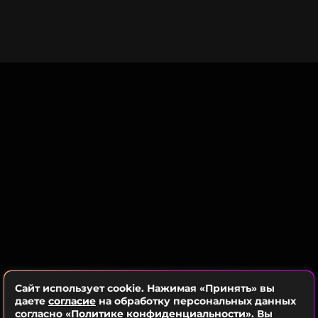
«Мне очень нравится творчество Насти. Когда я
услышал эту песню, понял, что в ней необходим
модный и красивый голос. И первое имя, которое
сразу пришло в голову — Асия. Совместная
работа стала большим удовольствием. Счастлив,
что у нас все получилось», — делится EMIN.
«Я люблю душевные песни, и «Тихий океан» —
именно такая, очень красивая композиция.
Здорово, что мы можем дарить слушателю
современную, при этом трогательную музыку», —
добавляет Асия.
Сайт использует cookie. Нажимая «Принять» вы
даете
согласие
на обработку персональных данных
согласно
«Политике конфиденциальности»
. Вы