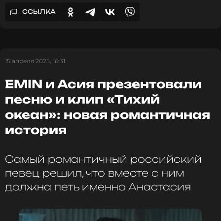
ССЫЛКА
ФОТО: Александр Казаков / «Известия»
Читайте нас в МАКСе, чтобы
оставаться в курсе событий
15 апреля 2025, 16:31
EMIN и Асия презентовали
ПОДПИСАТЬСЯ
песню и клип «Тихий
океан»: новая романтичная
история
ССЫЛКА
Самый романтичный российский
певец решил, что вместе с ним
должна петь именно Анастасия