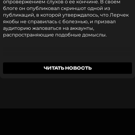
опровержением слухов о ее кончине. В своем
блоге он опубликовал скриншот одной из
публикаций, в которой утверждалось, что Лерчек
якобы не справилась с болезнью, и призвал
аудиторию жаловаться на аккаунты,
распространяющие подобные домыслы.
Это фейк! Я в шоке, что такие люди
ЧИТАТЬ НОВОСТЬ
используют здоровье Леры, чтобы получить
внимание.
Луис Сквиччиарини
В первом раунде участникам предстояло спеть
Сквиччиарини также поделился подробностями о
свой абсолютный хит. Сергей Бобунец исполнил
ходе лечения Валерии. Он отметил, что основной
«Звезды 3000», а группа «Три дня дождя» ответили
курс химиотерапии уже завершен, однако