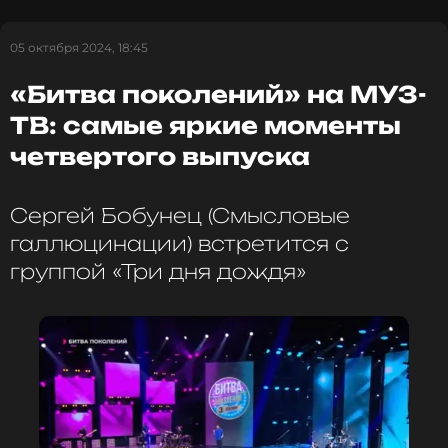
Ёлка
Музыкант, Певица
Жанры: Поп, Поп-рок
05 октября 2024, 18:45
Биография, последние новости
и многое другое >
«Битва поколений» на МУЗ-
ТВ: самые яркие моменты
Полный обзор четвертого выпуска читай
ЗДЕСЬ
.
четвертого выпуска
ФОТО: МУЗ-ТВ
Сергей Бобунец (Смысловые
галлюцинации) встретится с
группой «Три дня дождя»
Читайте нас в Одноклассниках,
чтобы оставаться в курсе событий
ПОДПИСАТЬСЯ