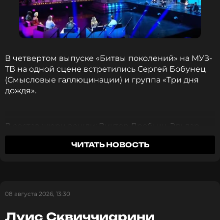
ССЫЛКА
В четвертом выпуске «Битвы поколений» на МУЗ-
ТВ на одной сцене встретились Сергей Бобунец
(Смысловые галлюцинации) и группа «Три дня
дождя».
В состав жюри вошли: Виктор Дробыш, Эльдар
Джарахов, Татьяна Тур, Люся Чеботина, Елка и
ЧИТАТЬ НОВОСТЬ
Женя Лизогуб.
Перед началом передачи Глеб «Три дня дождя»
признался, что пришел на шоу не за победой, а,
чтобы послушать музыку Сергея Бобунца
08 августа 2026, 13:30
(Смысловые галлюцинации). «Таким ребятам
Луис Сквиччиарини
проиграть не стыдно».