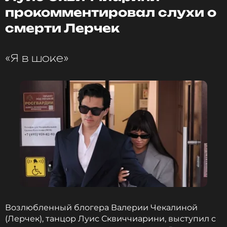
прокомментировал слухи о
Дробыш рассказал, что ставил песню «Зачем
смерти Лерчек
топтать мою любовь» когда работал президентом
финской радиостанции.
«Я в шоке»
Эльдар Джарахов
Певец
Жанры: Поп, Рэп / Хип-Хоп
Биография, последние новости
и многое другое >
Чеботина заявила, что рок безусловно жив и
вечен.
Возлюбленный блогера Валерии Чекалиной
(Лерчек), танцор Луис Сквиччиарини, выступил с