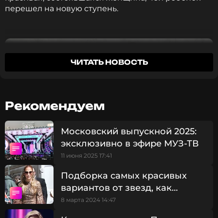
перешел на новую ступень.
ЧИТАТЬ НОВОСТЬ
Рекомендуем
Московский выпускной 2025:
эксклюзивно в эфире МУЗ-ТВ
11 июня 2025 17:41
Подборка самых красивых
вариантов от звезд, как
Какие капсульные образы
подойдут мамам на Последний
правильно носить
8 марта 2024 14:47
звонок
леопардовый принт