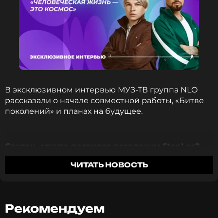
В эксклюзивном интервью МУЗ-ТВ группа NLO
рассказали о начале совместной работы, «Битве
поколений» и планах на будущее.
Степан, откуда появился псевдоним StanLee?
Ты любишь комиксы?
ЧИТАТЬ НОВОСТЬ
Степан: Меня просто во дворе звали Стэн и надо
было придумать псевдоним. И вот я придумал
StanLee. Потом оказалось, что есть такой
Рекомендуем
персонаж, который комиксы рисует. И в момент,