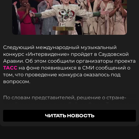
Следующий международный музыкальный
конкурс «Интервидение» пройдет в Саудовской
Аравии. Об этом сообщили организаторы проекта
ТАСС
на фоне появившихся в СМИ сообщений о
том, что проведение конкурса оказалось под
вопросом.
Какой опыт ты получил от этих выступлений?
Степан: Что звуком надо серьезно заниматься. Это
По словам представителей, решение о стране-
не так просто, что что-то тебе понравилось, что-то
хозяйке остается в силе. Сейчас Фонд «Традиции
натарабанил и пошел на стадионе выступать.
искусства» совместно с принимающей стороной
ЧИТАТЬ НОВОСТЬ
продолжает подготовку к мероприятию. В
Степан, расскажи, как ты познакомился с Катей
настоящее время обсуждаются сроки
и какой была ее роль на начальном этапе
проведения, город, который примет конкурс, а
становления тебя как артиста и группы?
также другие организационные вопросы.