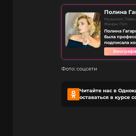
Полина Га
Музыкант, Певиц
Жанры: Поп
Полина Гагар
была професс
подписала ко
Биографи
Фото: соцсети
Читайте нас в Однок
оставаться в курсе 