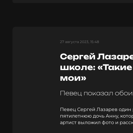
27 августа 2023, 15:48
Сергей Лазаре
школе: «Таки
мои»
Певец показал обои
Певец Сергей Лазарев один 
пятилетнюю дочь Анну, кото
артист выложил фото и расска