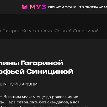
ПРЯМОЙ ЭФИР
ТВ ПРОГРАММ
ы Гагариной расстался с Софьей Синициной
олины Гагариной
Софьей Синициной
 личной жизни
 с бывшим мужем еще до рождения их
у. Пара разошлась без скандалов, а вся