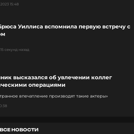
 2023 15:48
Брюса Уиллиса вспомнила первую встречу с
ом
15 секунд назад
ник высказался об увлечении коллег
ическими операциями
транное впечатление производят такие актеры»
0:38
ВСЕ НОВОСТИ