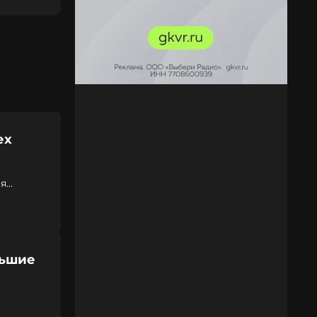
ех
ля
льшие