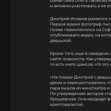
семья сына Олега Табакова 
и активно участвовать в ее 
Дмитрий Исхаков развелся с 
Первое время фотограф пыта
позже переключился на Соф
опубликовало видео, на кот
девушкой.
Кроме того, еще в середине 
сайте знакомств. Как утверж
то есть мало шансов, что это
«На показе Дмитрий с девуш
двоих и перешептывались. 
пара вышла из кинотеатра и 
По утверждению авторов ста
Ярошевская. Она кандидат ф
криптовалютой.