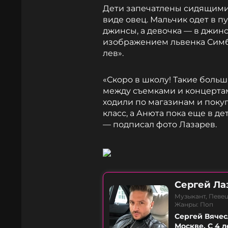
Дети запечатлены сидящими 
виде овец. Мальчик одет в 
джинсы, а девочка — в джинс
изображением львенка Симб
лев».
«Скоро в школу! Такие боль
между съемками и концертам
ходили по магазинам и покуп
класс, а Анюта пока еще в де
— подписал фото Лазарев.
Сергей Ла
Музыкант, Певец
Жанры: Поп
Сергей Вячес
Москве. С 4 