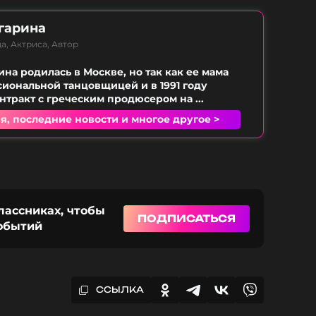
гарина
а, Актриса, Автор
ина родилась в Москве, но так как ее мама
иональной танцовщицей и в 1991 году
нтракт с греческим продюсером на ...
я, последние новости и многое другое >
лассниках, чтобы
ПОДПИСАТЬСЯ
событий
ССЫЛКА