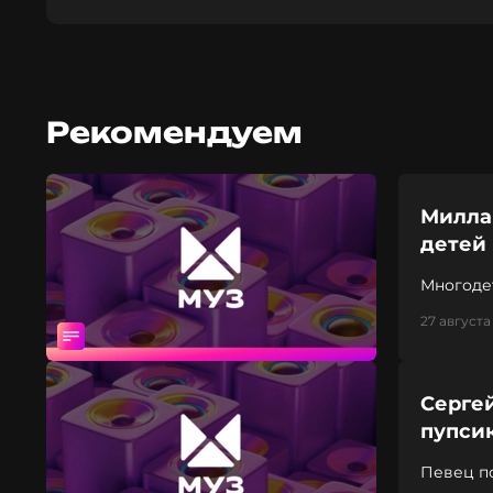
Рекомендуем
Милла 
детей
Многодет
снимка
27 августа
Сергей
пупси
Певец по