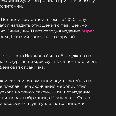
и Марины Зудиной решила принять девочку
воспитании.
Полиной Гагариной в том же 2020 году.
лся наладить отношения с певицей, но
ью Синицыну. И вот сегодня издание
Super
ором Дмитрий запечатлен с другой
лета анкета Исхакова была обнаружена на
дают журналисты, аккаунт был подтвержден,
 фейковая страничка.
кой сидели рядом, пили один коктейль на
Не дождавшись окончания мероприятия,
уехала на одном такси», — пишет издание.
тьи, новая избранница Исхакова — Ольга
илософских наук и увлекается вином и