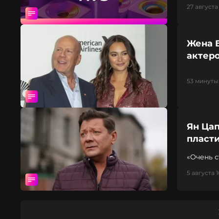
27 августа
Жена 
актер
53 минуты 
Ян Цап
пласт
«Очень с
5 августа 1