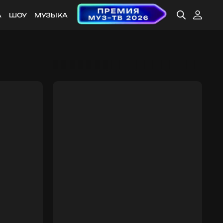
А
ШОУ
МУЗЫКА