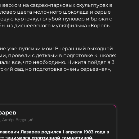
верхом на садово-парковых скульптурах в
пуловер цвета молочного шоколада и серые
овую курточку, голубой пуловер и брюки с
ы из диснеевского мультфильма «Король
шие уже пупсики мои! Вчерашний выходной
и, провели с детками в подготовке к школе:
али все, что необходимо. Никита пойдет в 3
тский сад, но подготовка очень серьезная»,
зарев
, Актёр, Ведущий
лавович Лазарев родился 1 апреля 1983 года в
лет занимался спортивной гимнастикой,