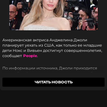
Американская актриса Анджелина Джоли
планирует уехать из США, как только ее младшие
дети Нокс и Вивьен достигнут совершеннолетия,
сообщает
People
.
По информации источника, Джоли приходится
жить в Лос-Анджелесе из-за «соглашения об
опеке», которое она заключила со своим бывшем
ФОТО: ТАСС, Legion-Media
ЧИТАТЬ НОВОСТЬ
мужем Брэдом Питтом.
«Анджелина никогда не хотела жить в Лос-
Смотрите нас в Likee, чтобы
Анджелесе на постоянной основе. У неё не было
оставаться в курсе событий
выбора из-за соглашения об опеке с Брэдом. Она