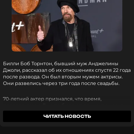
Билли Боб Торнтон, бывший муж Анджелины
Джоли, рассказал об их отношениях спустя 22 года
после развода. Он был вторым мужем актрисы.
Они развелись через три года после свадьбы.
70-летний актер признался, что время,
проведенное с Джоли, было одним из лучших в
его жизни. Он также сообщил в интервью
ЧИТАТЬ НОВОСТЬ
изданию
Rolling Stone
, что они до сих пор хорошо
общаются.