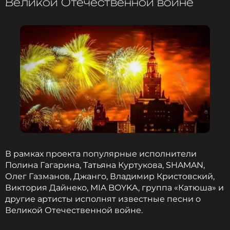
Великой Отечественной войне
призналась Екатерина.
SHAMAN и Екатерина Мизулина стали
родителями трех детей
1 год назад
Новость по теме >
Фото: Сергей Булкин/ТАСС
Бывший продюсер SHAMAN раскрыл
подробности предстоящей свадьбы
артиста
В рамках проекта популярные исполнители
Полина Гагарина, Татьяна Куртукова, SHAMAN,
1 год назад
Олег Газманов, Джанго, Владимир Кристовский,
Новость по теме >
Виктория Дайнеко, MIA BOYKA, группа «Катюша» и
другие артисты исполнят известные песни о
Великой Отечественной войне.
Смотрите нас в Likee, чтобы
оставаться в курсе событий