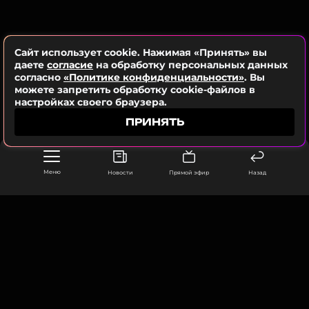
ветеранов Великой Отечественной войны, а
также участников СВО.
Сайт использует cookie. Нажимая «Принять» вы
даете
согласие
на обработку персональных данных
Полина Гагарина
согласно
«Политике конфиденциальности»
. Вы
можете запретить обработку cookie-файлов в
Музыкант, Певица, Актриса, Автор
настройках своего браузера.
Жанры: Поп
Биография, последние новости
ПРИНЯТЬ
и многое другое >
Проект «Музыка Победы» будет реализован с
Меню
Новости
Прямой эфир
Назад
участием продюсерского центра Игоря
Матвиенко и «Вконтакте».
ООО «Муз ТВ Операционная компания» ИНН 7703679460
105066, город Москва,
улица Ольховская, д. 4, корп. 2