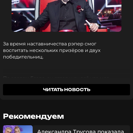
За время наставничества рэпер смог
воспитать нескольких призёров и двух
победительниц.
По словам Егора, он отдал шоу всё что мог,
поэтому и решил покинуть проект.
ЧИТАТЬ НОВОСТЬ
Тем не менее, очевидные успехи Крида в рамках
нескольких сезонов позволяют надеяться на
Рекомендуем
известное выражение "никогда не говори
никогда". Время покажет.
Александра Трусова показала