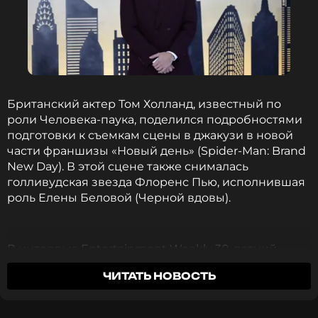
ССЫЛКА
Британский актер Том Холланд, известный по
роли Человека-паука, поделился подробностями
подготовки к съемкам сцены в джакузи в новой
части франшизы «Новый день» (Spider-Man: Brand
New Day). В этой сцене также снималась
голливудская звезда Флоренс Пью, исполнившая
роль Елены Беловой (Черной вдовы).
В интервью Entertainment Weekly 30-летний
Холланд признался, что съемки в гидромассажной
ЧИТАТЬ НОВОСТЬ
ванне оказались для него «на удивление
раздражительными». Ради этого эпизода актеру
пришлось всерьез заняться своим телом,