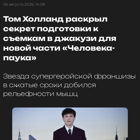
06 августа 2026, 14:08
Том Холланд раскрыл
секрет подготовки к
съемкам в джакузи для
новой части «Человека-
паука»
ФОТО: ТАСС, МУЗ-ТВ
Звезда супергеройской франшизы
в сжатые сроки добился
Смотрите нас в Likee, чтобы
рельефности мышц
оставаться в курсе событий
ПОДПИСАТЬСЯ