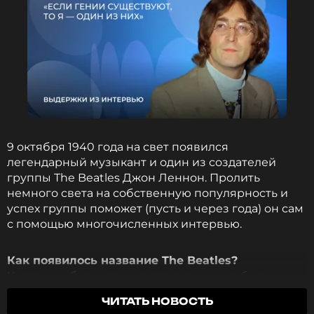
9 октября 1940 года на свет появился
легендарный музыкант и один из создателей
группы The Beatles Джон Леннон. Пролить
немного света на собственную популярность и
успех группы поможет (пусть и через года) он сам
с помощью многочисленных интервью.
Как появилось название The Beatles?
Когда мне было двенадцать лет, у меня было
видение. Я увидел человека на пылающем
ЧИТАТЬ НОВОСТЬ
пироге, и он сказал: «Вы – «Битлз» с [буквой] «а»,