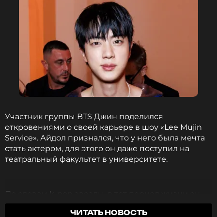
Участник группы BTS Джин поделился
откровениями о своей карьере в шоу «Lee Mujin
Service». Айдол признался, что у него была мечта
стать актером, для этого он даже поступил на
театральный факультет в университете.
По словам k-pop звезды, в тот период жизни он
стремился попробовать себя в роли актера из-за
ЧИТАТЬ НОВОСТЬ
желания испытать новые эмоции и получить