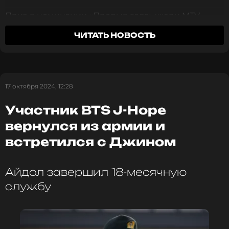
Приз в номинации «Прорыв года» жюри MTV
решило вручить южнокорейской группе LE
ЧИТАТЬ НОВОСТЬ
SSERAFIM, которая образовалась всего два года
назад, но уже стала одним из самых популярных
коллективов, поющих в жанре k-pop.
17 октября 2024, 12:28
Участник BTS J-Hope
вернулся из армии и
встретился с Джином
Айдол завершил 18-месячную
службу