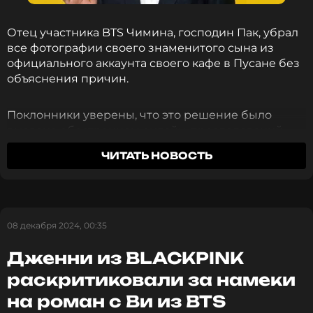
BTS
Группа
Жанры: Поп
Отец участника BTS Чимина, господин Пак, убрал
все фотографии своего знаменитого сына из
Биография, последние новости
и многое другое >
официального аккаунта своего кафе в Пусане без
объяснения причин.
Фото: EPA/ТАСС
Поклонники уверены, что это решение было
вызвано обострением онлайн-преследований,
направленных на семью. Фэндом ARMY
ЧИТАТЬ НОВОСТЬ
переживает по этому поводу и хотят поддержать
родителей звезды.
Смотрите нас в Likee, чтобы
оставаться в курсе событий
Решение удалить все посты, связанные с
08 декабря 2024, 00:35
Чимином, вызвало разговоры о продолжающихся
ПОДПИСАТЬСЯ
проблемах, с которыми сталкиваются все
Дженни из BLACKPINK
знаменитости и их семьи из-за кибербуллинга.
раскритиковали за намеки
ARMY собрались, чтобы выразить поддержку
на роман с Ви из BTS
ССЫЛКА
Паку, подчеркнув свою благодарность за его