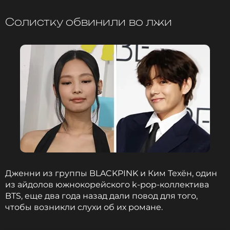
теплоту и преданность фэндому, как пишет сайт
Солистку обвинили во лжи
Sportskeeda
. Фанаты BTS были ошеломлены,
увидев ненависть, которую получила семья
Чимина за то, что она выставила фотографии
своего сына.
BTS
Группа
Жанры: Поп
Биография, последние новости
и многое другое >
«Каждый раз, когда я захожу в сеть, это больно
Дженни из группы BLACKPINK и Ким Техён, один
видеть. Они перешли все границы», — поделился
из айдолов южнокорейского k-pop-коллектива
один из поклонников в соцсети. Неизвестные
BTS, еще два года назад дали повод для того,
люди писали агрессивные комментарии и
чтобы возникли слухи об их романе.
угрожали расправой отцу певца.