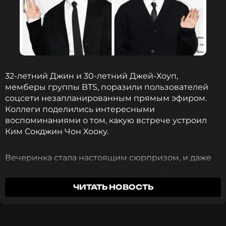
32-летний Джин и 30-летний Джей-Хоуп,
мемберы группы BTS, поразили пользователей
соцсети незапланированным прямым эфиром.
Коллеги поделились интересными
воспоминаниями о том, какую встрече устроил
Ким Сокджин Чон Хооку.
Вечеринка стала настоящим сюрпризом, и даже
шокировала Чонгука. «Это был единственный
случай, когда ты что-то планировал?» — спросил
ЧИТАТЬ НОВОСТЬ
он Джина. Тот признался, что для организации
встречи привлек 15 человек, и даже мать
демобилизованного не осталась в стороне от
приготовлений.