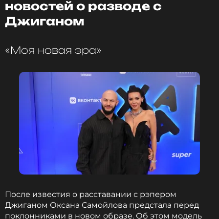
новостей о разводе с
Джиганом
Джиган
Музыкант, Певец
Жанры: R&B, Рэп / Хип-Хоп
«Моя новая эра»
Биография, последние новости
и многое другое >
Пара разводится после 13 лет брака. Заявление
было подано 6 октября. У них четверо детей и
недвижимость в России и за рубежом.
ФОТО: ТАСС
Читайте нас в ВКонтакте, чтобы
После известия о расставании с рэпером
оставаться в курсе событий
Джиганом Оксана Самойлова предстала перед
поклонниками в новом образе. Об этом модель