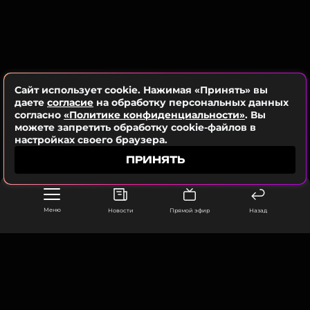
У них четверо детей: три дочери (14, 10 и 8 лет) и 5-
летний сын.
ФОТО: Известия
Сайт использует cookie. Нажимая «Принять» вы
даете
согласие
на обработку персональных данных
согласно
«Политике конфиденциальности»
. Вы
можете запретить обработку cookie-файлов в
настройках своего браузера.
Смотрите нас в Likee, чтобы
ПРИНЯТЬ
оставаться в курсе событий
ПОДПИСАТЬСЯ
Меню
Новости
Прямой эфир
Назад
ССЫЛКА
ООО «Муз ТВ Операционная компания» ИНН 7703679460