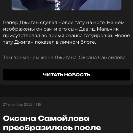
Рэпер Джиган сделал новое тату на ноге. На нем
изображены он сам и его сын Давид. Мальчик
присутствовал во время сеанса татуировки. Новое
тату Джиган показал в личном блоге.
Тем временем жена Джигана, Оксана Самойлова,
посетила
суд по поводу развода. Она заявила, что
ее мужу нужно повзрослеть, и на это уйдет пара
ЧИТАТЬ НОВОСТЬ
лет.
«Я 17 лет ждала, мое терпение кончилось», –
объяснила она.
27 октября 2025, 11:15
Самойлова добавила, что если рэпер изменится,
Оксана Самойлова
это будет заметно всем. Она не виделась с мужем
преобразилась после
больше месяца.