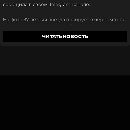
ПОДПИСАТЬСЯ
сообщила в своем Telegram-канале.
На фото 37-летняя звезда позирует в черном топе
с новым макияжем и челкой.
ССЫЛКА
ЧИТАТЬ НОВОСТЬ
«Моя новая эра», — подписала публикацию
Самойлова.
Напомним, что в октябре стало
известно
о
разводе Оксаны Самойловой и 40-летнего
Джигана. Пара познакомилась в 2009 году,
официально оформила отношения в 2012-м.
Джиган
Музыкант, Певец
Жанры: R&B, Рэп / Хип-Хоп
Биография, последние новости
и многое другое >