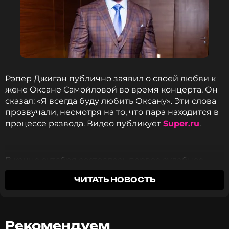
Рэпер Джиган публично заявил о своей любви к
жене Оксане Самойловой во время концерта. Он
сказал: «Я всегда буду любить Оксану». Эти слова
прозвучали, несмотря на то, что пара находится в
процессе развода. Видео публикует
Super.ru
.
В конце октября состоялось первое судебное
заседание по делу о разводе. На нем была только
ЧИТАТЬ НОВОСТЬ
Оксана Самойлова, а от Джигана присутствовал
представитель. Он передал, что рэпер не хочет
расставаться и просит три месяца на
примирение. Джиган уверен, что сможет снова
Рекомендуем
вымолить прощение у Оксаны. Однако Самойлова