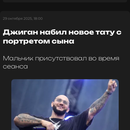
ФОТО: Legion-Media
29 октября 2025, 18:00
Джиган набил новое тату с
Читайте нас в ВКонтакте, чтобы
портретом сына
оставаться в курсе событий
Мальчик присутствовал во время
ПОДПИСАТЬСЯ
сеанса
ССЫЛКА