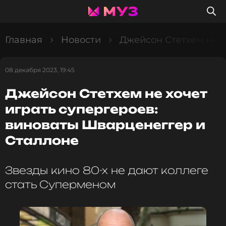
Главная
Новости
Джейсон Стетхем не х
08 декабря 2023, 19:45
Джейсон Стетхем не хочет
играть супергероев:
виноваты Шварценеггер и
Сталлоне
Звезды кино 80-х не дают коллеге
стать Суперменом