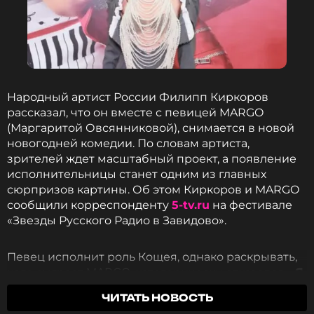
Писатель пообещал поклонникам «наверстать
упущенное» и чаще выходить на связь, даже если
его сообщения будут «короткими и
скомканными». Сейчас он продолжает работать
Народный артист России Филипп Киркоров
над книгой «Ветра зимы», написание которой
рассказал, что он вместе с певицей MARGO
длится уже более десяти лет. Сам Мартин то и
(Маргаритой Овсянниковой), снимается в новой
дело отвечает на вопросы о том, сможет ли
новогодней комедии. По словам артиста,
завершить шестой роман из цикла, по которому
зрителей ждет масштабный проект, а появление
был снят популярный сериал «Игра престолов».
исполнительницы станет одним из главных
сюрпризов картины. Об этом Киркоров и MARGO
Отдельно автор отметил недавний успех нового
сообщили корреспонденту
5-tv.ru
на фестивале
многосерийного проекта «Рыцарь Семи
«Звезды Русского Радио в Завидово».
Королевств», основанного на его одноименном
цикле повестей.
«Об одном важном событии вы,
Певец исполнит роль Кощея, однако раскрывать,
возможно, уже знаете. Объявлены финалисты
кого сыграет MARGO, категорически отказался.
«Я
премии "Эмми" за 2026 год, и сериал "Рыцарь
буду играть Кощея. А у Марго я не скажу, какая
Семи Королевств" получил девять номинаций
ЧИТАТЬ НОВОСТЬ
роль. Пусть это будет сюрпризом для всех»,
—
— да, девять, а не одну, — включая главную в