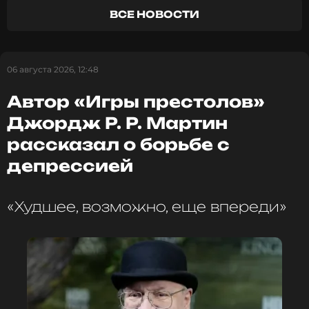
выполняющих большую часть трюков, настоящие
ВСЕ НОВОСТИ
экшены невозможны.
06 августа 2026, 12:48
Фото: ТАСС
Автор «Игры престолов»
Джордж Р. Р. Мартин
рассказал о борьбе с
Читайте нас в Телеграме, чтобы
оставаться в курсе событий
депрессией
ПОДПИСАТЬСЯ
«Худшее, возможно, еще впереди»
ССЫЛКА