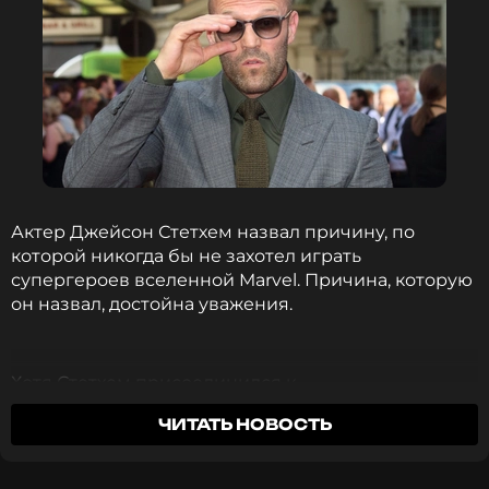
Актер Джейсон Стетхем назвал причину, по
которой никогда бы не захотел играть
супергероев вселенной Marvel. Причина, которую
он назвал, достойна уважения.
Хотя Стетхем присоединился к
франшизам «Форсаж» и «Неудержимые», у него
ЧИТАТЬ НОВОСТЬ
нет искушения пойти по пути супергероя. «Мне
не очень нравится костюм с накидкой и
колготками», — цитирует его
Variety
.