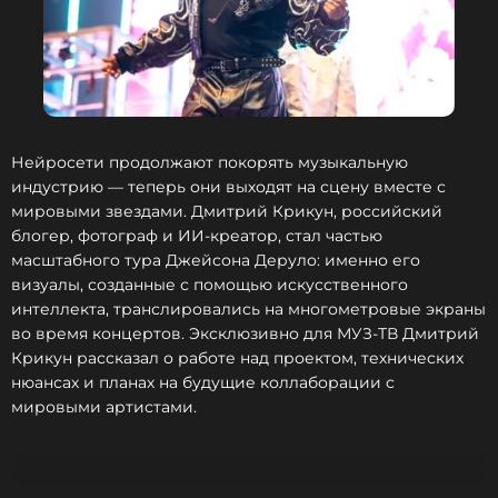
напомнил, что песня Savage Love записывалась в
разгар карантинных ограничений из-за
коронавирусной инфекции, «поэтому людей,
которые обычно заключали договор, просто не
было на месте».
Нейросети продолжают покорять музыкальную
Судебный процесс продолжится прениями
индустрию — теперь они выходят на сцену вместе с
сторон, после чего присяжные начнут
мировыми звездами. Дмитрий Крикун, российский
обсуждение вопроса о том, прав ли Спатола,
блогер, фотограф и ИИ-креатор, стал частью
утверждая, что заслуживает упоминания в
масштабного тура Джейсона Деруло: именно его
качестве соавтора.
визуалы, созданные с помощью искусственного
интеллекта, транслировались на многометровые экраны
Иск Спатолы против Деруло был подан в 2023
во время концертов. Эксклюзивно для МУЗ-ТВ Дмитрий
году, но суд начал его рассматривать только 22
Крикун рассказал о работе над проектом, технических
апреля нынешнего года. Гитарист утверждал, что
нюансах и планах на будущие коллаборации с
его постфактум спросили, согласен ли он на
мировыми артистами.
зарплату в 1 тысячу долларов в день. Спатола
считает, что отсутствие официального договора
найма подтверждает его право на отчисления за
сингл. Деруло с этим не согласен. Теперь