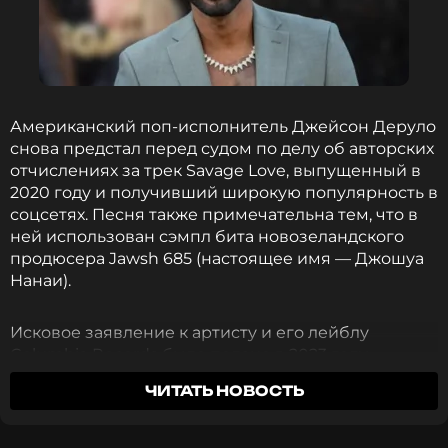
Американский поп-исполнитель Джейсон Деруло
снова предстал перед судом по делу об авторских
отчислениях за трек Savage Love, выпущенный в
2020 году и получивший широкую популярность в
соцсетях. Песня также примечательна тем, что в
ней использован сэмпл бита новозеландского
продюсера Jawsh 685 (настоящее имя — Джошуа
Нанаи).
Исковое заявление к артисту и его лейблу
Columbia Records было подано в 2023 году
гитаристом Мэттью Спатолой. Истец считает, что
ЧИТАТЬ НОВОСТЬ
ему полагаются отчисления «за написание и
продюсирование». Деруло же на предыдущем
судебном заседании утверждал, что гитарист не