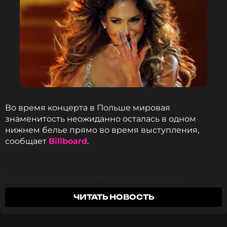
Во время концерта в Польше мировая
знаменитость неожиданно осталась в одном
нижнем белье прямо во время выступления,
сообщает
Billboard
.
А всё так мило и трогательно начиналось -
команда певицы подготовила для нее сюрприз.
ЧИТАТЬ НОВОСТЬ
Во время перерыва между песнями все бэк-
вокалисты и танцоры начали петь хором песню
"Happy birthday to you", которую через несколько