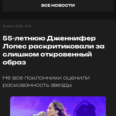
ВСЕ НОВОСТИ
Дженнифер Лопес
Музыкант, Певица, Актриса, Модель
Жанры: Поп
16 июля 2025, 16:31
Биография, последние новости
55-летнюю Дженнифер
и многое другое >
Лопес раскритиковали за
слишком откровенный
образ
Забирай и владей, всё ок. Можешь не
возвращать.
Не все поклонники оценили
Дженнифер Лопес
раскованность звезды