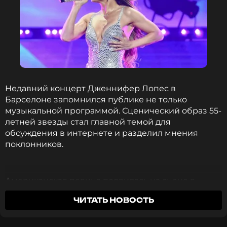
ФОТО: ТАСС
Дженнифер Лопес отказалась
выходить замуж в пятый раз: «Я
завязала»
1 год назад
Недавний концерт Дженнифер Лопес в
Новость по теме >
Барселоне запомнился публике не только
музыкальной программой. Сценический образ 55-
летней звезды стал главной темой для
обсуждения в интернете и разделил мнения
Читайте нас в ВКонтакте, чтобы
поклонников.
оставаться в курсе событий
ПОДПИСАТЬСЯ
Американская певица появилась на сцене в
расшитом блестками боди, которое она
ЧИТАТЬ НОВОСТЬ
дополнила сетчатыми колготками и высокими
сапогами. Наряд отлично подчернул фигуру
ССЫЛКА
артистки. На протяжении всего концерта Лопес