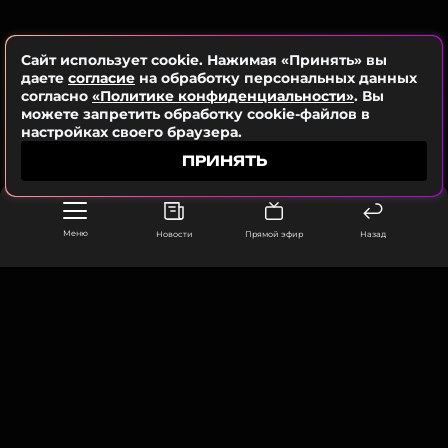
Ранее стало известно, что популярная блогер
создает проблемы в отношениях Хейли и
Сайт использует cookie. Нажимая «Принять» вы
Джастина Бибер.
даете
согласие
на обработку персональных данных
согласно
«Политике конфиденциальности»
. Вы
можете запретить обработку cookie-файлов в
Фото: Zuma\TASS
настройках своего браузера.
ПРИНЯТЬ
Меню
Новости
Прямой эфир
Назад
Читайте нас в Одноклассниках,
чтобы оставаться в курсе событий
ПОДПИСАТЬСЯ
ООО «Муз ТВ Операционная компания» ИНН 7703679460
105066, город Москва,
улица Ольховская, д. 4, корп. 2
ССЫЛКА
info@muz-tv.ru