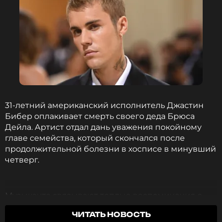
31-летний американский исполнитель Джастин
Бибер оплакивает смерть своего деда Брюса
Дейла. Артист отдал дань уважения покойному
главе семейства, который скончался после
продолжительной болезни в хосписе в минувший
четверг.
Музыканта связывают теплые воспоминания о
том, как он проводил время с дедом, который не
ЧИТАТЬ НОВОСТЬ
жалел для него ни времени, ни денег. Вместе с