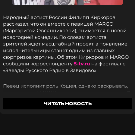
Народный артист России Филипп Киркоров
рассказал, что он вместе с певицей MARGO
(Маргаритой Овсянниковой), снимается в новой
новогодней комедии. По словам артиста,
зрителей ждет масштабный проект, а появление
исполнительницы станет одним из главных
сюрпризов картины. Об этом Киркоров и MARGO
сообщили корреспонденту
5-tv.ru
на фестивале
«Звезды Русского Радио в Завидово».
Певец исполнит роль Кощея, однако раскрывать,
кого сыграет MARGO, категорически отказался.
«Я
буду играть Кощея. А у Марго я не скажу, какая
ЧИТАТЬ НОВОСТЬ
роль. Пусть это будет сюрпризом для всех»,
—
заявил Киркоров.
По его словам, создатели фильма специально
решили сохранить интригу вокруг героини