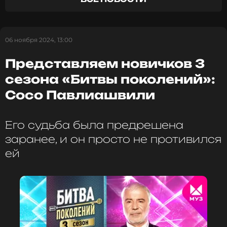
Жанры: Поп
Биография, последние новости
и многое другое >
06 ноября 2024, 13:00
Представляем новичков 3
Читайте нас в ВКонтакте, чтобы
сезона «Битвы поколений»:
оставаться в курсе событий
Сосо Павлиашвили
ПОДПИСАТЬСЯ
Его судьба была предрешена
заранее, и он просто не противился
ССЫЛКА
ей