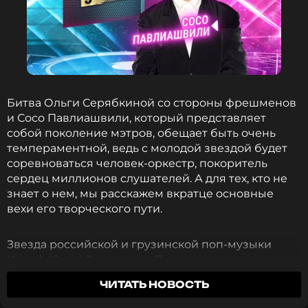
Битва Ольги Серябкиной со стороны фрешменов
и Сосо Павлиашвили, который представляет
собой поколение мэтров, обещает быть очень
темпераментной, ведь с молодой звездой будет
соревноваться человек-оркестр, покоритель
сердец миллионов слушателей. А для тех, кто не
знает о нем, мы расскажем вкратце основные
вехи его творческого пути.
Звезда российской и грузинской поп-музыки
Иосиф (Сосо) Раминович Павлиашвили родился
29 июня 1964 года в Тбилиси, столице Грузии. Его
ЧИТАТЬ НОВОСТЬ
семья была глубоко укоренена в грузинской
культуре: отец, Рамин Иосифович, посвятил себя