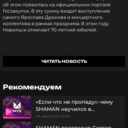
об этом появилась на официальном портале
Госзакупок. В эту сумму входит выступление
самого Ярослава Дронова и концертного
коллектива в рамках праздника. В этом году
Норильск отмечает 70-летний юбилей.
Это не единственный подобный контракт артиста.
За ту же сумму SHAMAN выступит на Дне
ЧИТАТЬ НОВОСТЬ
Всеволжского района в августе. Общая сумма
госконтрактов, полученных певцом за последние
полгода, по подсчетам журналистов, составляет
более 30 миллионов рублей.
Рекомендуем
Ранее мы рассказывали, чему SHAMAN
научился
«Если что не пропаду»: чему
за время жизни в общежитии.
SHAMAN научился в
общежитии
28 марта 2023 19:00
Больше новостей про SHAMAN и все клипы
исполнителя - на новом портале клипов и