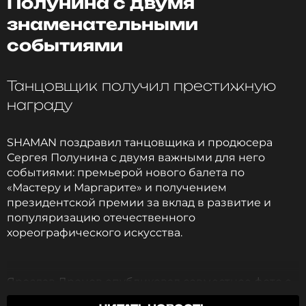
Полунина с двумя
ССЫЛКА
знаменательными
событиями
Танцовщик получил престижную
награду
SHAMAN поздравил танцовщика и продюсера
Сергея Полунина с двумя важными для него
событиями: премьерой нового балета по
«Мастеру и Маргарите» и получением
президентской премии за вклад в развитие и
популяризацию отечественного
хореографического искусства.
Ярослав Дронов опубликовал совместное фото с
Полуниным в личном блоге и поздравил