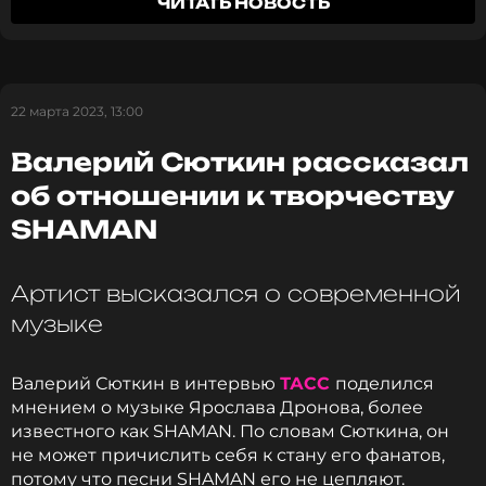
ЧИТАТЬ НОВОСТЬ
танцовщика с радостными новостями.
Поклонники поддержали любимого артиста и
оставили в комментариях под публикацией
множество поздравлений: «Потрясающая
новость!», «От всей души поздравляем с
22 марта 2023, 13:00
наградой!», «Он действительно достоин!».
Валерий Сюткин рассказал
об отношении к творчеству
SHAMAN
Родные, у замечательного артиста,
Артист высказался о современной
продюсера и моего товарища Сергея
Полунина два знаменательных события. За
музыке
вклад в развитие и популяризацию
отечественного хореографического
Валерий Сюткин в интервью
ТАСС
поделился
искусства сегодня утром Владимир Путин
мнением о музыке Ярослава Дронова, более
присвоил Сергею премию Президента
известного как SHAMAN. По словам Сюткина, он
Российской Федерации для молодых
не может причислить себя к стану его фанатов,
деятелей культуры. А несколько часов назад
потому что песни SHAMAN его не цепляют.
состоялась грандиозная премьера нового