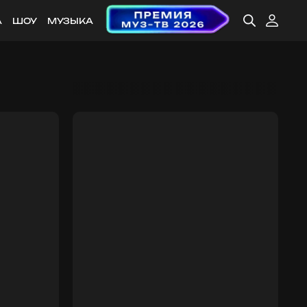
А
ШОУ
МУЗЫКА