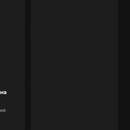
 на
тей