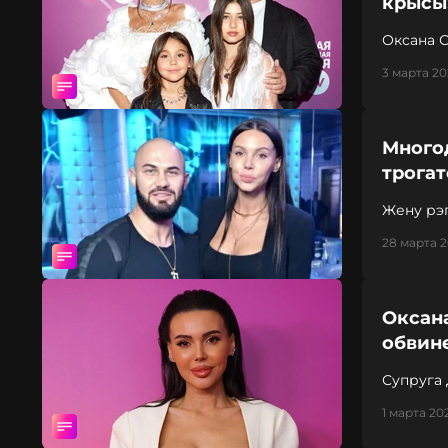
крысы
Оксана 
3 марта 20
Много
трога
Жену рэ
28 марта 2
Оксана
обвине
Супруга 
1 марта 20