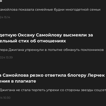
»
Самойлова показала семейные будни многодетной семьи
24 15:14
детную Оксану Самойлову высмеяли за
тельный стих об отношениях
пера Джигана упрекнули в попытке обмануть поклонников
024 13:39
 Самойлова резко ответила блогеру Лерчек
ния в плагиате
Джигана не стала терпеть упреки со стороны звезды соцсе
24 10:30