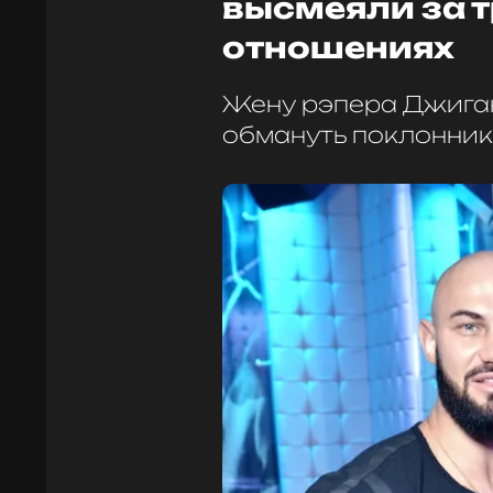
высмеяли за т
отношениях
Жену рэпера Джиган
обмануть поклонни