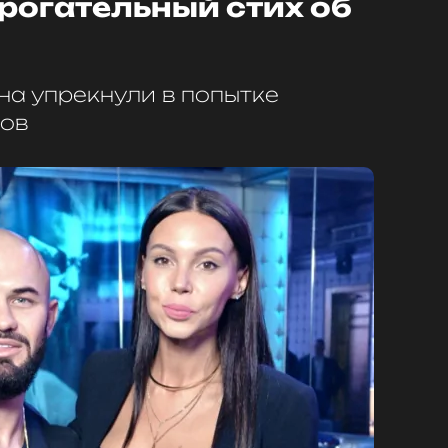
рогательный стих об
а упрекнули в попытке
ков