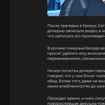
После трагедии в Крокус Си
дочерью записали видео, в к
что написала это произведен
В ролике показана беседа в
просит уделить ему внимание
переживаниями, связанными
На все попытки дочери геро
говорит, что у нее болит голо
обед. Более того, даже не в
каких влюбленностях до око
Проходит время, и мать полу
повзрослевшая девушка тоже