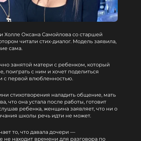
ти Холле Оксана Самойлова со старшей
отором читали стих-диалог. Модель заявила,
ие сама.
ечно занятой матери с ребенком, который
, поиграть с ним и хочет поделиться
 с первой влюбленностью.
ини стихотворения наладить общение, мать
ва, что она устала после работы, готовит
ыслушав ребенка, женщина заявляет, что ни о
нчания школы речь идти не может.
чает то, что давала дочери —
 не находит времени для разговора по