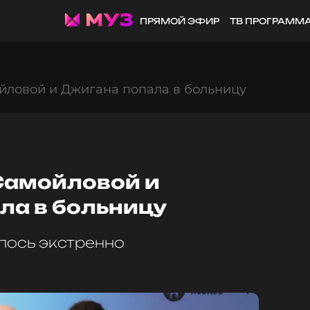
ПРЯМОЙ ЭФИР
ТВ ПРОГРАММ
йловой и Джигана попала в больницу
Самойловой и
ла в больницу
лось экстренно