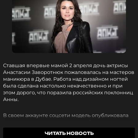
Ставшая впервые мамой 2 апреля дочь актрисы
Анастасии Заворотнюк пожаловалась на мастеров
маникюра в Дубае. Работа над дизайном ногтей
была сделана настолько некачественно и при
этом дорого, что поразила российских поклонниц
Анны.
В своем аккаунте соцсети модель опубликовала
видео, на котором показала, какой маникюр на
наращенных ногтях ей сделала дубайская
ЧИТАТЬ НОВОСТЬ
жительница. По словам Анны, она вызвала