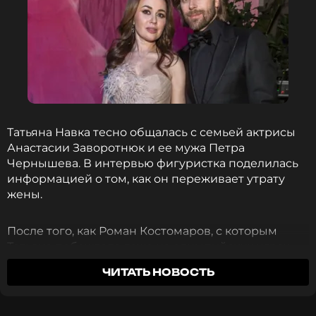
ССЫЛКА
Татьяна Навка тесно общалась с семьей актрисы
Анастасии Заворотнюк и ее мужа Петра
Чернышева. В интервью фигуристка поделилась
информацией о том, как он переживает утрату
жены.
После того, как Роман Костомаров, с которым
Татьяна побеждала даже на олимпийских играх,
отказался стать ее партнером в ледовом шоу,
ЧИТАТЬ НОВОСТЬ
спортсменка решила позвать Чернышева. И не
прогадала.