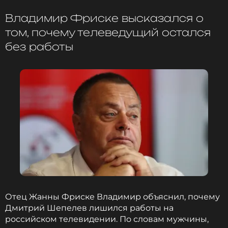
певицы и Дмитрия Шепелева появился на свет
Владимир Фриске высказался о
сын Платон. Сейчас ему уже 11 лет. После смерти
артистки мальчик живет с отцом. Телеведущий не
том, почему телеведущий остался
позволяет Платону видеться с родственниками
без работы
бывшей возлюбленной.
Фото: Сергей Карпухин/ТАСС
Читайте нас в ВКонтакте, чтобы
оставаться в курсе событий
ПОДПИСАТЬСЯ
Отец Жанны Фриске Владимир объяснил, почему
ССЫЛКА
Дмитрий Шепелев лишился работы на
российском телевидении. По словам мужчины,