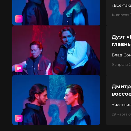
«Все-так
10 апреля 
Дуэт «
главн
Влад Со
творчес
9 апреля 2
Дмитри
воссо
Участник
29 марта 0