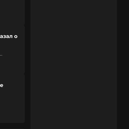
азал о
хе