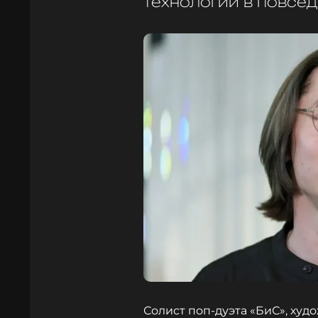
технологий в повсе
Солист поп-дуэта «БиС», ху