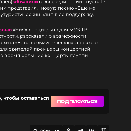
баев)
объявили
о воссоединении спустя 17
 они представили новую песню «Еще не
футуристический клип в ее поддержку.
рвью
«БиС» специально для МУЗ-ТВ.
стности, рассказали о возможности
 хита «Катя, возьми телефон», а также о
 для зрителей премьеры концертной
ое время большие концерты группы
, чтобы оставаться
ПОДПИСАТЬСЯ
ССЫЛКА