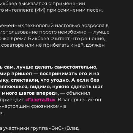
Бикбаев высказался о применении
о интеллекта (ИИ) при сочинении песен.
временных технологий настолько возросла в
 использование просто неизбежно — лучше
то же время Бикбаев считает, что решение,
 соавтора или не прибегать к ней, должен
ь сам, лучше делать самостоятельно,
в мир пришел — воспринимать его и на
ку, спектакли, что угодно. А если без
авляешься, видимо, нужно сделать шаг
ь много шагов вперед»,
— объяснил
 приводит
«Газета.Ru»
. В завершение он
ь «настоящим союзником» в
х.
а участники группа «БиС» (Влад