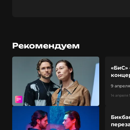
Рекомендуем
«БиС» 
конце
9 апреля
Соколов
14 апреля 
Бикба
перез