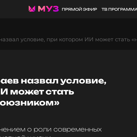
ПРЯМОЙ ЭФИР
ТВ ПРОГРАММ
назвал условие, при котором ИИ может стать 
аев назвал условие,
И может стать
союзником»
нением о роли современных