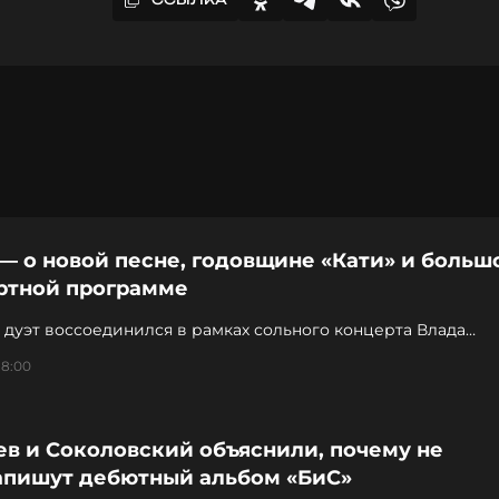
— о новой песне, годовщине «Кати» и больш
ртной программе
 дуэт воссоединился в рамках сольного концерта Влада
ского
18:00
ев и Соколовский объяснили, почему не
апишут дебютный альбом «БиС»