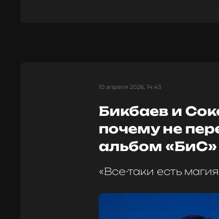
10 апреля 2026, 14:43
Бикбаев и Со
почему не пе
альбом «БиС»
«Все-таки есть маги