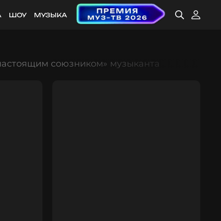
А
ШОУ
МУЗЫКА
«настоящим союзником» музыканта