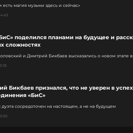
и есть магия музыки здесь и сейчас»
14:43
БиС» поделился планами на будущее и расск
ых сложностях
коловский и Дмитрий Бикбаев высказались о новом этапе в
тве группы
3:35
й Бикбаев признался, что не уверен в успе
единения «БиС»
 дуэта сосредоточен на настоящем, а не на будущем
0:50