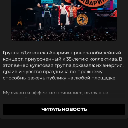
Группа «Дискотека Авария» провела юбилейный
концерт, приуроченный к 35-летию коллектива. В
этот вечер культовая группа доказала: их энергия,
драйв и чувство праздника по-прежнему
способны зажечь публику на любой площадке.
Музыканты эффектно появились, выехав на
пожарной машине. Артисты использовали
несколько сценических локаций, перемещаясь по
ЧИТАТЬ НОВОСТЬ
площадке и вновь возвращаясь к пожарной
машине, превращая пространство зала в часть
постановки и создавая ощущение непрерывного