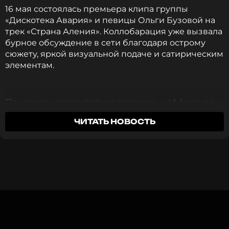
16 мая состоялась премьера клипа группы
«Дискотека Авария» и певицы Ольги Бузовой на
ССЫЛКА
трек «Страна Аления». Коллобарация уже вызвала
бурное обсуждение в сети благодаря острому
сюжету, яркой визуальной подаче и сатирическим
элементам.
По сюжету клипа, главная героиня — эффектная и
уверенная в себе женщина — уходит от мужчины
ЧИТАТЬ НОВОСТЬ
в поисках «лучшей жизни». Уходит громко, с
упрёками и без попытки что-то объяснить. Но всё
не так просто: как становится ясно из видеоряда,
её уход — не следствие прошедшей любви, а
результат конкретного поступка — измены.
Несмотря на это мужчина хочет вернуть её
расположение и, ведомый любовной тоской,
записывается на чемпионат по имитации