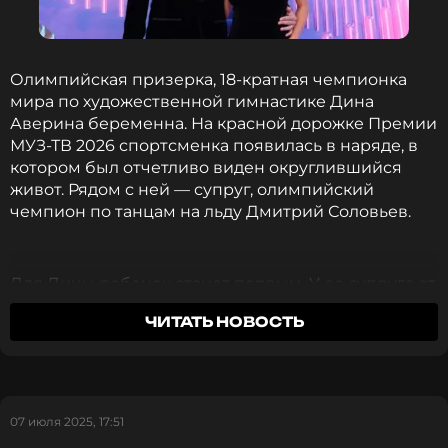
Олимпийская призерка, 18-кратная чемпионка
мира по художественной гимнастике Дина
Аверина беременна. На красной дорожке Премии
МУЗ-ТВ 2026 спортсменка появилась в наряде, в
котором был отчетливо виден округлившийся
живот. Рядом с ней — супруг, олимпийский
На вопрос о том, не тяжело ли ей находиться на
чемпион по танцам на льду Дмитрий Соловьев.
мероприятии в жару, Аверина ответила, что
привыкла к таким условиям. Она добавила, что
сейчас находится на таком сроке беременности,
который позволяет ей спокойно справляться с
Для Дины ребенок станет первым. У ее супруга от
трудностями.
предыдущих отношений есть 16-летний сын
ЧИТАТЬ НОВОСТЬ
Александр.
Смотри
ЭКСКЛЮЗИВНУЮ ПРЯМУЮ
ТРАНСЛЯЦИЮ
«Премии МУЗ-ТВ 2026. Движение»
Пара познакомилась в 2024 году на проекте
в нашем канале в VK Видео.
«Ледниковый период», а брак зарегистрировала в
2025-м.
07 июля 2025, 17:51