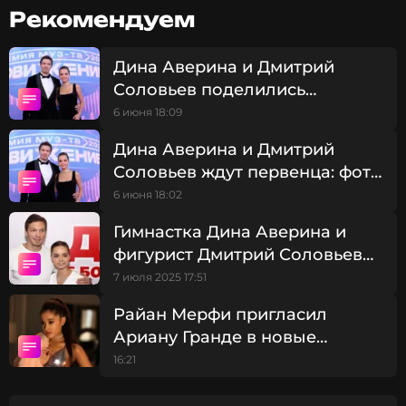
всегда поможет, поддержит.
Рекомендуем
Дина Аверина
Дина Аверина и Дмитрий
Соловьев поделились
мнением о музыке, созданной
6 июня 18:09
искусственным интеллектом
Дина Аверина и Дмитрий
Соловьев ждут первенца: фото
с красной дорожки Премии
6 июня 18:02
МУЗ-ТВ
Гимнастка Дина Аверина и
фигурист Дмитрий Соловьев
поженились
7 июля 2025 17:51
Райан Мерфи пригласил
Ариану Гранде в новые
сезоны «Американской
16:21
истории ужасов»