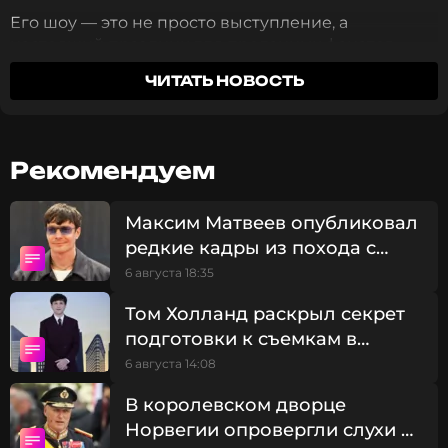
Его шоу — это не просто выступление, а
настоящий праздник для преданных фанатов.
ЧИТАТЬ НОВОСТЬ
Рекомендуем
Максим Матвеев опубликовал
редкие кадры из похода с
сыновьями
6 августа 18:35
Том Холланд раскрыл секрет
подготовки к съемкам в
джакузи для новой части
6 августа 14:08
«Человека-паука»
В королевском дворце
ФОТО: личный архив Димы Билана
Норвегии опровергли слухи о