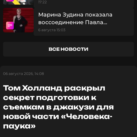
госпитализации Харальда V
17:22
Марина Зудина показала
Читайте нас в Телеграме, чтобы
оставаться в курсе событий
воссоединение Павла
Табакова и Софьи Синицыной
6 августа 15:03
ПОДПИСАТЬСЯ
на дне рождения дочери
ВСЕ НОВОСТИ
ССЫЛКА
06 августа 2026, 14:08
Том Холланд раскрыл
секрет подготовки к
съемкам в джакузи для
новой части «Человека-
паука»