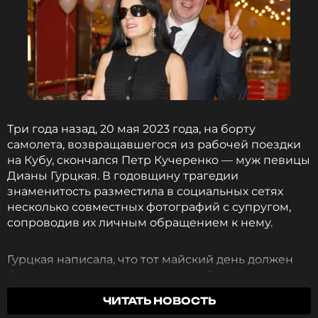
Три года назад, 20 мая 2023 года, на борту
самолета, возвращавшегося из рабочей поездки
на Кубу, скончался Петр Кучеренко — муж певицы
Дианы Гурцкая. В годовщину трагедии
знаменитость разместила в социальных сетях
несколько совместных фотографий с супругом,
сопроводив их личным обращением к нему.
Гурцкая написала, что тот майский день должен
был стать одним из многих в их общей истории,
однако навсегда лишил ее возможности слышать
ЧИТАТЬ НОВОСТЬ
голос мужа и чувствовать себя по-настоящему