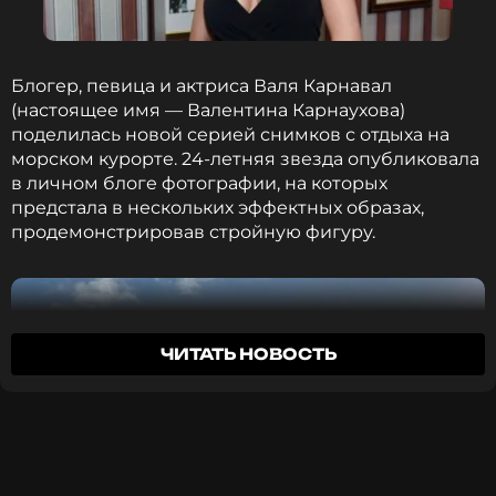
улыбкой. Жизнь продолжается, надо идти
вперед», – отметили поклонники
исполнительницы.
Блогер, певица и актриса Валя Карнавал
(настоящее имя — Валентина Карнаухова)
Фото: Сергей Виноградов/ТАСС
поделилась новой серией снимков с отдыха на
морском курорте. 24-летняя звезда опубликовала
в личном блоге фотографии, на которых
Читайте нас в ВКонтакте, чтобы
предстала в нескольких эффектных образах,
оставаться в курсе событий
продемонстрировав стройную фигуру.
ПОДПИСАТЬСЯ
ЧИТАТЬ НОВОСТЬ
ССЫЛКА