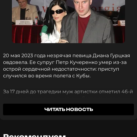
20 мая 2023 года незрячая певица Диана Гурцкая
овдовела. Ее супруг Петр Кучеренко умер из-за
острой сердечной недостаточности: приступ
случился во время полета с Кубы.
За 17 дней до трагедии муж артистки отметил 46-й
день рождения в кругу семьи. Сегодня, в день
памяти об отце своего сына Константина, Диана
ЧИТАТЬ НОВОСТЬ
опубликовала фото, на котором Петр запечатлен
во время празднования. Этот кадр стал одним из
последних в его жизни.
Рекомендуем