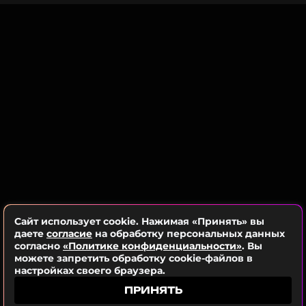
Сайт использует cookie. Нажимая «Принять» вы
даете
согласие
на обработку персональных данных
согласно
«Политике конфиденциальности»
. Вы
можете запретить обработку cookie-файлов в
ФОТО: Instagram* Вали Карнавал (запрещенная в России
настройках своего браузера.
соцсеть; принадлежит компании Meta, признанной
ПРИНЯТЬ
экстремистской организацией и запрещенной в РФ)