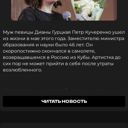
Муж певицы Дианы Гурцкая Петр Кучеренко ушел
из жизни в мае этого года. Заместителю министра
образования и науки было 46 лет. Он
скоропостижно скончался в самолете,
возвращавшемся в Россию из Кубы. Артистка до
сих пор не может прийти в себя после утраты
возлюбленного.
Исполнительница хитов «Ты знаешь, мама» и
«Береги меня» родила сына от Кучеренко в 2007
ЧИТАТЬ НОВОСТЬ
года. Диана сильно переживала, что ребенок
может стать незрячим и повторить ее судьбу.
Однако Константин появился на свет здоровым.