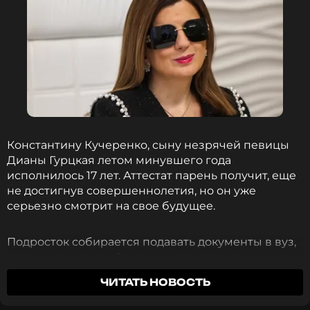
Константину Кучеренко, сыну незрячей певицы
Дианы Гурцкая летом минувшего года
исполнилось 17 лет. Аттестат парень получит, еще
не достигнув совершеннолетия, но он уже
серьезно смотрит на свое будущее.
Подросток собирается подавать документы в вуз,
поэтому последний год в школе для него очень
важен. И по этой же причине его звездная мать
ЧИТАТЬ НОВОСТЬ
отказала себе в поездке на курорт во время
отпуска.