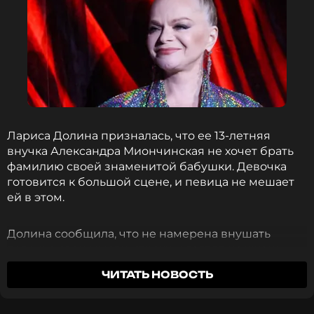
Неизвестный мужчина обстрелял
квартиру Дианы Гурцкая: певица
отреагировала
2 года назад
Новость по теме >
Читайте нас в Одноклассниках,
чтобы оставаться в курсе событий
Лариса Долина призналась, что ее 13-летняя
внучка Александра Миончинская не хочет брать
ПОДПИСАТЬСЯ
фамилию своей знаменитой бабушки. Девочка
готовится к большой сцене, и певица не мешает
ей в этом.
Долина сообщила, что не намерена внушать
ССЫЛКА
девочке свои мысли, страхи и взгляд на жизнь.
Именно поэтому Саша растет человеком, который
ЧИТАТЬ НОВОСТЬ
знает — или думает, что знает — чего хочет
добиться. По той же причине у нее нет желания
пользоваться бабушкиной протекцией, хотя это