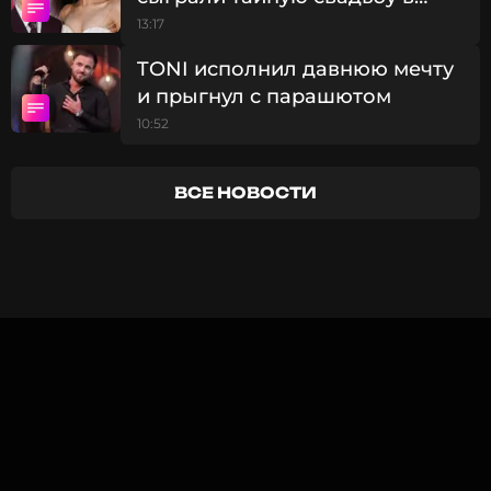
Великобритании
13:17
TONI исполнил давнюю мечту
и прыгнул с парашютом
10:52
ВСЕ НОВОСТИ