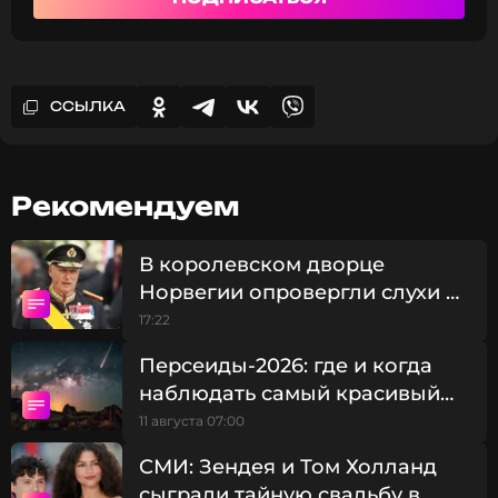
ССЫЛКА
Рекомендуем
В королевском дворце
Норвегии опровергли слухи о
госпитализации Харальда V
17:22
Персеиды-2026: где и когда
наблюдать самый красивый
звездопад года
11 августа 07:00
СМИ: Зендея и Том Холланд
сыграли тайную свадьбу в