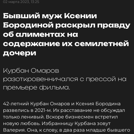
02 марта 2023, 13:25
ПОДПИСАТЬСЯ
Бывший муж Ксении
Бородиной раскрыл правду
об алиментах на
ССЫЛКА
содержание их семилетней
дочери
Курбан Омаров
разоткровенничался с прессой на
премьере фильма.
42-летний Курбан Омаров и Ксения Бородина
развелись в 2021-м. Их расставание не обсуждал
только ленивый. Вскоре бизнесмен встретил
новую любовь. Избранницу Курбана зовут
Валерия. Она, к слову, в два раза младше бывшего