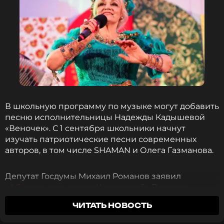
В школьную программу по музыке могут добавить
песню исполнительницы Надежды Кадышевой
«Веночек». С 1 сентября школьники начнут
изучать патриотические песни современных
авторов, в том числе SHAMAN и Олега Газманова.
Депутат Госдумы Михаил Романов заявил
«
Абзацу
», что «песня Кадышевой «Веночек»
может быть допустима к включению в школьную
ЧИТАТЬ НОВОСТЬ
программу на уроках музыки в зависимости от
класса и возрастной группы».