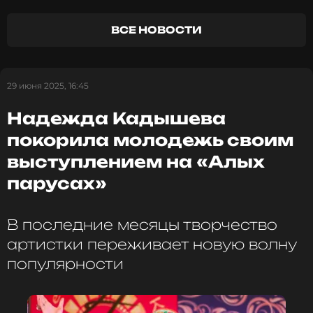
ВСЕ НОВОСТИ
ФОТО: ТАСС
29 июня 2025, 16:45
Смотрите нас в Likee, чтобы
оставаться в курсе событий
Надежда Кадышева
покорила молодежь своим
ПОДПИСАТЬСЯ
выступлением на «Алых
парусах»
ССЫЛКА
В последние месяцы творчество
артистки переживает новую волну
популярности