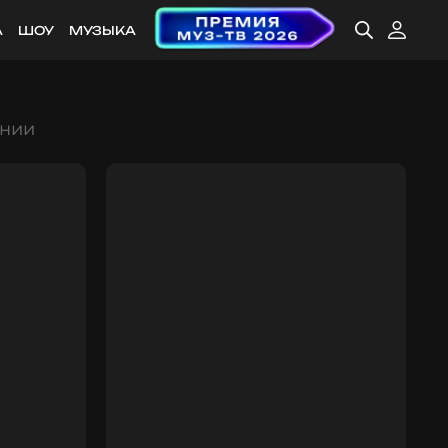
А
ШОУ
МУЗЫКА
ении