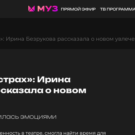
ПРЯМОЙ ЭФИР
ТВ ПРОГРАММ
х»: Ирина Безрукова рассказала о новом увлеч
страх»: Ирина
ссказала о новом
илась эмоциями
енность в театре, смогла найти время для