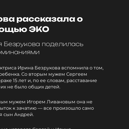
ова рассказала о
мощью ЭКО
я Безрукова поделилась
оминаниями
актриса Ирина Безрукова вспомнила о том,
о ребенка. Со вторым мужем Сергеем
аке 15 лет и, по ее словам, расставание
них не было общих детей.
рвым мужем Игорем Ливановым она не
ыток к зачатию — все произошло само
ся сын Андрей.