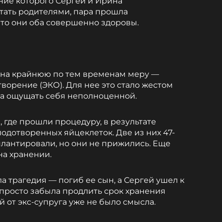
ение которого Сергей и Ирина
тать родителями, пара прошла
что они оба совершенно здоровы.
 на крайнюю по тем временам меру —
ворение (ЭКО). Для нее это стало жестом
ала ощущать себя неполноценной.
 где прошли процедуру, в результате
одотворенных яйцеклеток. Две из них 47-
плантировали, но они не прижились. Еще
на хранении.
 трагедия — погиб ее сын, а Сергей ушел к
просто забыла продлить срок хранения
й от экс-супруга уже не было смысла.