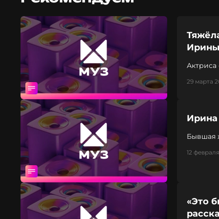
Тяжёл
Ирины
Актриса 
29 марта 2
Ирина
Бывшая 
воспоми
12 февраля
«Это 
расск