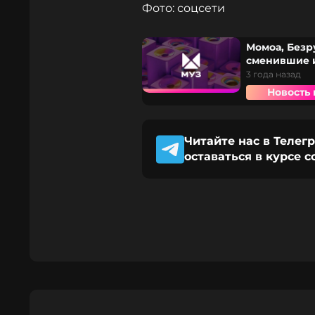
Фото: соцсети
Момоа, Безр
сменившие и
3 года назад
Новость 
Читайте нас в Телег
оставаться в курсе 