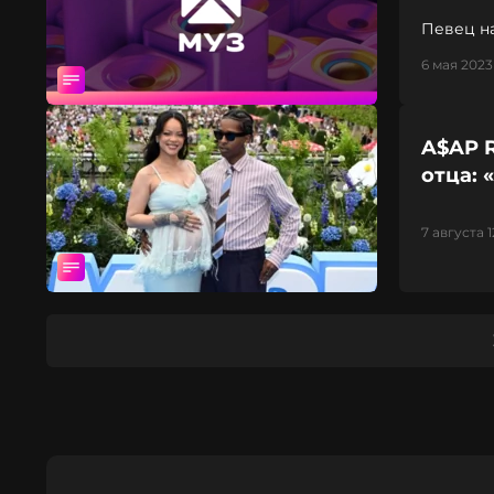
Певец н
6 мая 2023
A$AP 
отца: 
7 августа 1